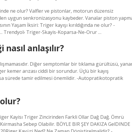
ğinde ne olur? Valfler ve pistonlar, motorun düzensiz
ilen uygun senkronizasyonu kaybeder. Vanalar piston yapm
ının Yaşam İksiri: Triger kayışı kırıldığında ne olur? -
… Trendyol› Triger-Skayis-Koparsa-Ne-Orur …
 nasıl anlaşılır?
çalışmamasıdır. Diğer semptomlar bir tıklama gürültüsü, yana
er kemer arızası ciddi bir sorundur. Üçlü bir kayış
a sürede tamir edilmesi önemlidir. -Autopratikotopratik
 olur?
ger Kayisı Triger Zincirinden Farkli Ollar Dağ Dağ. Ömrü
 Kıirmasha Sebep Olabilir. BÖYLE BIR ŞEY DAKIZA GelDINDE
20Riger Kayüzi Ned? Ne Zaman Döniştirelmalidir? -