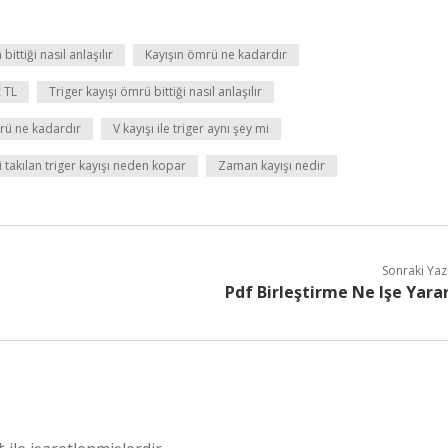
 bittiği nasıl anlaşılır
Kayışın ömrü ne kadardır
ç TL
Triger kayışı ömrü bittiği nasıl anlaşılır
mrü ne kadardır
V kayışı ile triger aynı şey mi
 takılan triger kayışı neden kopar
Zaman kayışı nedir
Sonraki Yaz
Pdf Birleştirme Ne Işe Yara