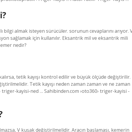
i?
bilgi almak isteyen sürücüler. sorunun cevaplarını arıyor. 
on sağlamak için kullanılır. Eksantrik mil ve eksantrik mili
 kemer nedir?
alırsa, tetik kayışı kontrol edilir ve büyük ölçüde değiştirilir.
eğiştirilmelidir. Tetik kayışı neden zaman zaman ve ne zaman
triger-kayisi-ned … Sahibinden.com ›oto360› triger-kayisi -
?
lmazsa, V kuşak değiştirilmelidir. Aracın başlaması, kemerin