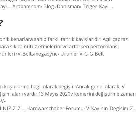
yi … Arabam.com› Blog ›Danisman› Triger-Kayi …
?
konik kenarlara sahip farklı tahrik kayışlarıdır. Açılı çapraz
ışlara sıkıca nüfuz etmelerini ve artarken performansı
ünleri ›V-Beltsmegadyne› Ürünler V-G-G-Belt
m koşullarına bağlı olarak değişir. Ancak genel olarak, V-
eğişim alanı vardır.13 Mayıs 2020v kemerini değiştirme zaman
›V-
IZIZ-Z … Hardwarschaber Forumu› V-Kayinin-Degisim-Z 