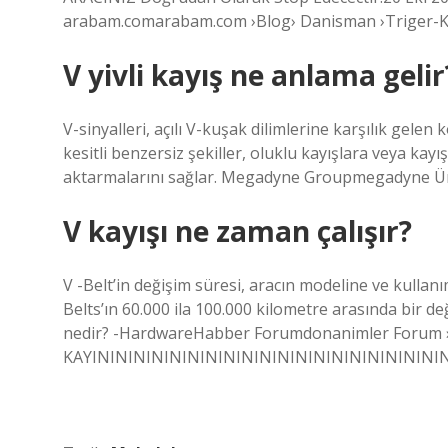
arabam.comarabam.com ›Blog› Danisman ›Triger-Ka
V yivli kayış ne anlama gelir
V-sinyalleri, açılı V-kuşak dilimlerine karşılık gelen 
kesitli benzersiz şekiller, oluklu kayışlara veya kay
aktarmalarını sağlar. Megadyne Groupmegadyne Ür
V kayışı ne zaman çalışır?
V -Belt’in değişim süresi, aracın modeline ve kullanı
Belts’ın 60.000 ila 100.000 kilometre arasında bir d
nedir? -HardwareHabber Forumdonanimler Forum 
KAYINININININININININININININININININININININ