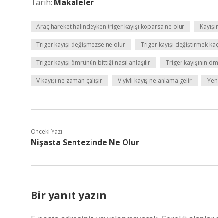
Tarih:
Makaleler
Araç hareket halindeyken triger kayışı koparsa ne olur
Kayışın
Triger kayışı değişmezse ne olur
Triger kayışı değiştirmek ka
Triger kayışı ömrünün bittiği nasıl anlaşılır
Triger kayışının ö
V kayışı ne zaman çalışır
V yivli kayış ne anlama gelir
Yeni
Önceki Yazı
Nişasta Sentezinde Ne Olur
Bir yanıt yazın