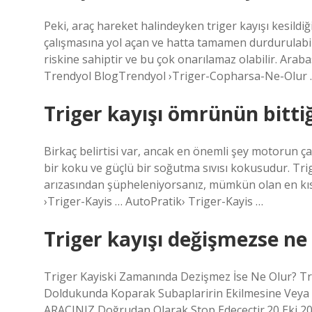
Peki, araç hareket halindeyken triger kayışı kesildi
çalışmasına yol açan ve hatta tamamen durdurulab
riskine sahiptir ve bu çok onarılamaz olabilir. Arabas
Trendyol BlogTrendyol ›Triger-Copharsa-Ne-Olur 
Triger kayışı ömrünün bittiği
Birkaç belirtisi var, ancak en önemli şey motorun 
bir koku ve güçlü bir soğutma sıvısı kokusudur. Trig
arızasından şüpheleniyorsanız, mümkün olan en kıs
›Triger-Kayis … AutoPratik› Triger-Kayis …
Triger kayışı değişmezse ne
Triger Kayiski Zamanında Dezişmez İse Ne Olur? Tri
Doldukunda Koparak Subaplaririn Ekilmesine Veya
ARACINIZ Doğrudan Olarak Stop Edecectir.20 Eki 20