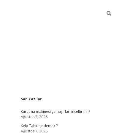
Sidebar
Son Yazılar
vdcasinogir.net
Kurutma makinesi çamaşırları inceltir mi ?
Ağustos 7, 2026
Kelp Tahir ne demek ?
Ağustos 7, 2026