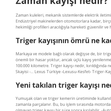
Zaman kayışı nedir?
Zaman kuleleri, mekanik sistemlerde elektrik iletimi
Endüstriyel makinelerden otomotorlara kadar, birço
hekimliği profilleri aracılığıyla hareketi güvenilir ve h
Triger kayışının ömrü ne ka
Markaya ve modele bağlı olarak değişse de, bir trige
önemli bir hasar yoktur, ancak üçlü kayış yenilenmel
100.000 kilometre. Triger kayışı nedir, kırıldığında
Skayisi -… Lexus Türkiye ›Lexusu-Kesfet› Triger-Kay
Yeni takılan triger kayışı n
Yumuşak olan ve triger kemerin üretiminde kullanı
zamanla parçalanır. Bu, bu işlem sırasında motord
olmayan triger kayışı bir süre sonra kırılabilir. -A