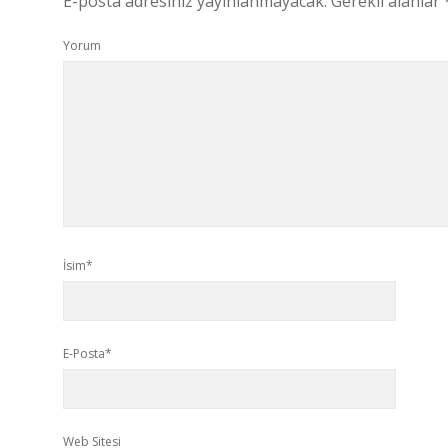
E-posta adresiniz yayınlanmayacak.
Gerekli alanlar
Yorum
İsim*
E-Posta*
Web Sitesi