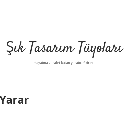
Şık Tasarım Tüyoları
Hayatına zarafet katan yaratıcı fikirler!
 Yarar