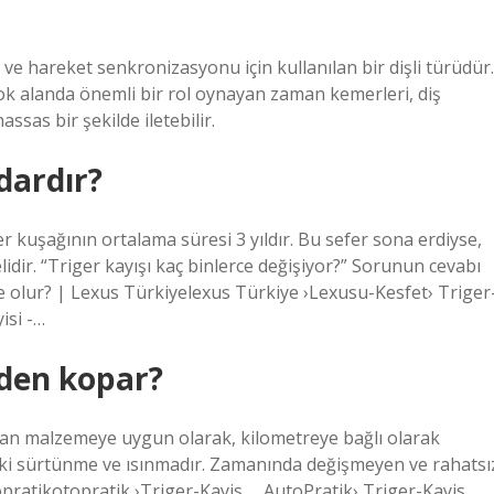
 ve hareket senkronizasyonu için kullanılan bir dişli türüdür.
k alanda önemli bir rol oynayan zaman kemerleri, diş
assas bir şekilde iletebilir.
dardır?
r kuşağının ortalama süresi 3 yıldır. Bu sefer sona erdiyse,
idir. “Triger kayışı kaç binlerce değişiyor?” Sorunun cevabı
 ne olur? | Lexus Türkiyelexus Türkiye ›Lexusu-Kesfet› Triger
isi -…
eden kopar?
lan malzemeye uygun olarak, kilometreye bağlı olarak
aki sürtünme ve ısınmadır. Zamanında değişmeyen ve rahatsı
utopratikotopratik ›Triger-Kayis … AutoPratik› Triger-Kayis …