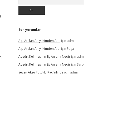
a
Son yorumlar
Alp Arslan Aniyi Kimden Aldı
için
admin
Alp Arslan Aniyi Kimden Aldı
için
Paşa
n
Absürt Kelimesinin Eş Anlamı Nedir
için
admin
Absürt Kelimesinin Eş Anlamı Nedir
için
Sarp
Sezen Aksu Tutuklu Kaç Yılında
için
admin