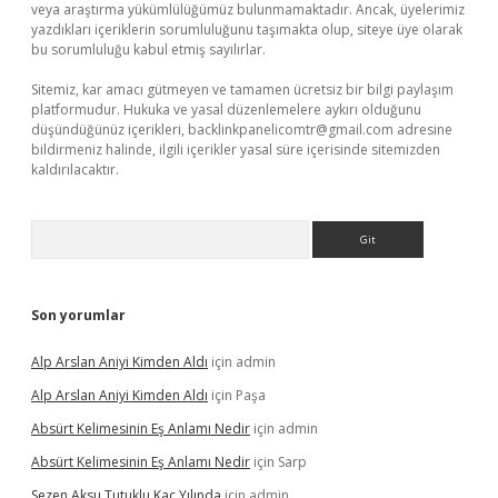
veya araştırma yükümlülüğümüz bulunmamaktadır. Ancak, üyelerimiz
yazdıkları içeriklerin sorumluluğunu taşımakta olup, siteye üye olarak
bu sorumluluğu kabul etmiş sayılırlar.
Sitemiz, kar amacı gütmeyen ve tamamen ücretsiz bir bilgi paylaşım
platformudur. Hukuka ve yasal düzenlemelere aykırı olduğunu
düşündüğünüz içerikleri,
backlinkpanelicomtr@gmail.com
adresine
bildirmeniz halinde, ilgili içerikler yasal süre içerisinde sitemizden
kaldırılacaktır.
Arama
Son yorumlar
Alp Arslan Aniyi Kimden Aldı
için
admin
Alp Arslan Aniyi Kimden Aldı
için
Paşa
Absürt Kelimesinin Eş Anlamı Nedir
için
admin
Absürt Kelimesinin Eş Anlamı Nedir
için
Sarp
Sezen Aksu Tutuklu Kaç Yılında
için
admin