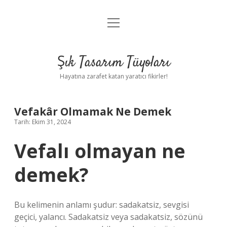
menüyü
Anasayfa
aç
Gizlilik Politikası
Şık Tasarım Tüyoları
Yasal Uyarı
Hayatına zarafet katan yaratıcı fikirler!
Hakkımızda
Vefakâr Olmamak Ne Demek
Tarih: Ekim 31, 2024
Vefalı olmayan ne
demek?
Bu kelimenin anlamı şudur: sadakatsiz, sevgisi
geçici, yalancı. Sadakatsiz veya sadakatsiz, sözünü