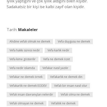
iyilik yaptığını ve çok iyilik aldığını bilen kişidir.
Sadakatsiz bir kişi ise kalbi zayıf olan kişidir.
Tarih:
Makaleler
Ahdine vefalı olmak ne demek
Vefa duygusu ne demek
Vefa hakkı süresi nedir
Vefa karlık nedir
Vefa kime gösterilir
Vefa ne demek özet
Vefa nedir islamda
Vefakar nasıl yazılır
Vefakar ne demek örnek
Vefakarlık ne demek din
Vefakarlık ne demek EODEV
Vefalı bir insan nasıl olur
Vefalı insan davranışları nelerdir
Vefalı olma ne demek
Vefalı olmayan ne demek
Vefalılık ne demek