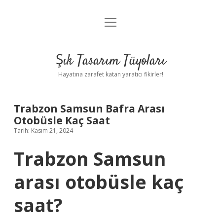
menüyü
Anasayfa
aç
Gizlilik Politikası
Şık Tasarım Tüyoları
Yasal Uyarı
Hayatına zarafet katan yaratıcı fikirler!
Hakkımızda
Trabzon Samsun Bafra Arası
Otobüsle Kaç Saat
Tarih: Kasım 21, 2024
Trabzon Samsun
arası otobüsle kaç
saat?