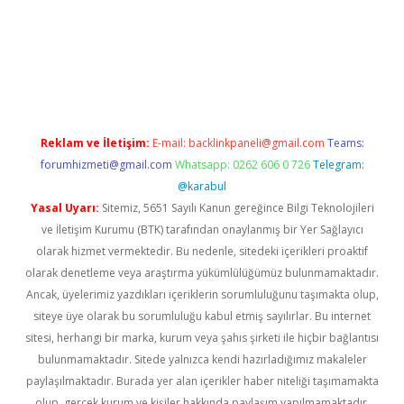
.net
Reklam ve İletişim:
E-mail:
backlinkpaneli@gmail.com
Teams:
forumhizmeti@gmail.com
Whatsapp: 0262 606 0 726
Telegram:
@karabul
Yasal Uyarı:
Sitemiz, 5651 Sayılı Kanun gereğince Bilgi Teknolojileri
ve İletişim Kurumu (BTK) tarafından onaylanmış bir Yer Sağlayıcı
olarak hizmet vermektedir. Bu nedenle, sitedeki içerikleri proaktif
olarak denetleme veya araştırma yükümlülüğümüz bulunmamaktadır.
Ancak, üyelerimiz yazdıkları içeriklerin sorumluluğunu taşımakta olup,
siteye üye olarak bu sorumluluğu kabul etmiş sayılırlar. Bu internet
sitesi, herhangi bir marka, kurum veya şahıs şirketi ile hiçbir bağlantısı
bulunmamaktadır. Sitede yalnızca kendi hazırladığımız makaleler
paylaşılmaktadır. Burada yer alan içerikler haber niteliği taşımamakta
olup, gerçek kurum ve kişiler hakkında paylaşım yapılmamaktadır.