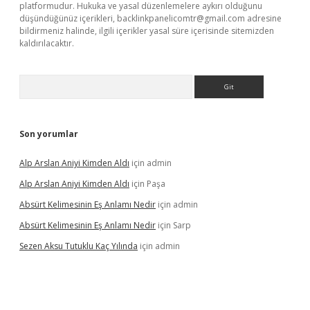
platformudur. Hukuka ve yasal düzenlemelere aykırı olduğunu
düşündüğünüz içerikleri,
backlinkpanelicomtr@gmail.com
adresine
bildirmeniz halinde, ilgili içerikler yasal süre içerisinde sitemizden
kaldırılacaktır.
Arama
Son yorumlar
Alp Arslan Aniyi Kimden Aldı
için
admin
Alp Arslan Aniyi Kimden Aldı
için
Paşa
Absürt Kelimesinin Eş Anlamı Nedir
için
admin
Absürt Kelimesinin Eş Anlamı Nedir
için
Sarp
Sezen Aksu Tutuklu Kaç Yılında
için
admin