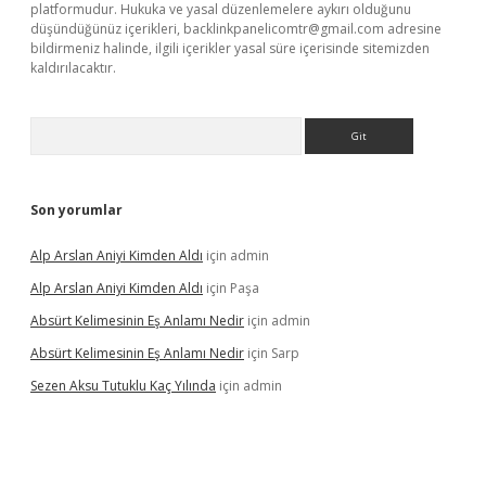
platformudur. Hukuka ve yasal düzenlemelere aykırı olduğunu
düşündüğünüz içerikleri,
backlinkpanelicomtr@gmail.com
adresine
bildirmeniz halinde, ilgili içerikler yasal süre içerisinde sitemizden
kaldırılacaktır.
Arama
Son yorumlar
Alp Arslan Aniyi Kimden Aldı
için
admin
Alp Arslan Aniyi Kimden Aldı
için
Paşa
Absürt Kelimesinin Eş Anlamı Nedir
için
admin
Absürt Kelimesinin Eş Anlamı Nedir
için
Sarp
Sezen Aksu Tutuklu Kaç Yılında
için
admin