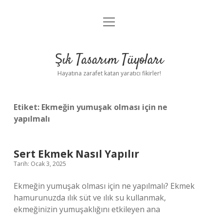
menüyü
Anasayfa
aç
Gizlilik Politikası
Şık Tasarım Tüyoları
Yasal Uyarı
Hayatına zarafet katan yaratıcı fikirler!
Hakkımızda
Etiket:
Ekmeğin yumuşak olması için ne
yapılmalı
Sert Ekmek Nasıl Yapılır
Tarih: Ocak 3, 2025
Ekmeğin yumuşak olması için ne yapılmalı? Ekmek
hamurunuzda ılık süt ve ılık su kullanmak,
ekmeğinizin yumuşaklığını etkileyen ana