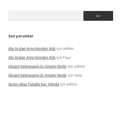
Arama
Son yorumlar
Alp Arslan Aniyi Kimden Aldı
için
admin
Alp Arslan Aniyi Kimden Aldı
için
Paşa
Absürt Kelimesinin Eş Anlamı Nedir
için
admin
Absürt Kelimesinin Eş Anlamı Nedir
için
Sarp
Sezen Aksu Tutuklu Kaç Yılında
için
admin
casinogir.net