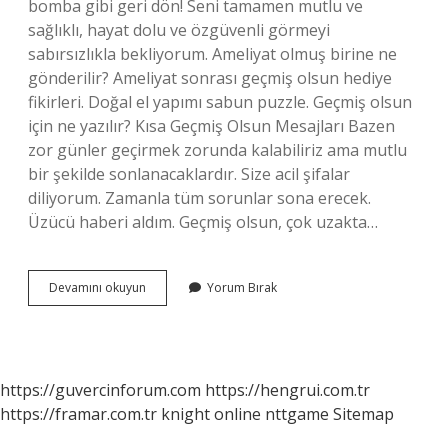
bomba gibi geri dön! Seni tamamen mutlu ve
sağlıklı, hayat dolu ve özgüvenli görmeyi
sabırsızlıkla bekliyorum. Ameliyat olmuş birine ne
gönderilir? Ameliyat sonrası geçmiş olsun hediye
fikirleri. Doğal el yapımı sabun puzzle. Geçmiş olsun
için ne yazılır? Kısa Geçmiş Olsun Mesajları Bazen
zor günler geçirmek zorunda kalabiliriz ama mutlu
bir şekilde sonlanacaklardır. Size acil şifalar
diliyorum. Zamanla tüm sorunlar sona erecek.
Üzücü haberi aldım. Geçmiş olsun, çok uzakta…
Ameliyat
Devamını okuyun
Yorum Bırak
Olmuş
Birine
Ne
Denir
https://guvercinforum.com
https://hengrui.com.tr
https://framar.com.tr
knight online
nttgame
Sitemap