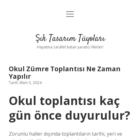
menüyü
Anasayfa
aç
Gizlilik Politikası
Şık Tasarım Tüyoları
Yasal Uyarı
Hayatına zarafet katan yaratıcı fikirler!
Hakkımızda
Okul Zümre Toplantısı Ne Zaman
Yapılır
Tarih: Ekim 5, 2024
Okul toplantısı kaç
gün önce duyurulur?
Zorunlu haller dışında toplantıların tarihi, yeri ve