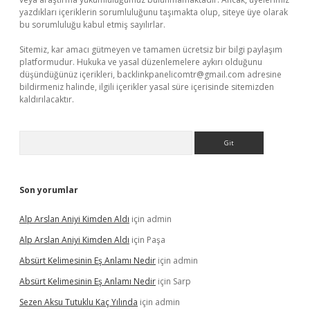
yazdıkları içeriklerin sorumluluğunu taşımakta olup, siteye üye olarak
bu sorumluluğu kabul etmiş sayılırlar.
Sitemiz, kar amacı gütmeyen ve tamamen ücretsiz bir bilgi paylaşım
platformudur. Hukuka ve yasal düzenlemelere aykırı olduğunu
düşündüğünüz içerikleri,
backlinkpanelicomtr@gmail.com
adresine
bildirmeniz halinde, ilgili içerikler yasal süre içerisinde sitemizden
kaldırılacaktır.
Arama
Son yorumlar
Alp Arslan Aniyi Kimden Aldı
için
admin
Alp Arslan Aniyi Kimden Aldı
için
Paşa
Absürt Kelimesinin Eş Anlamı Nedir
için
admin
Absürt Kelimesinin Eş Anlamı Nedir
için
Sarp
Sezen Aksu Tutuklu Kaç Yılında
için
admin