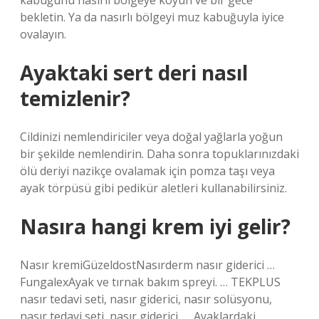
kabuğunu nasırlı bölgeye koyun ve bir gece
bekletin. Ya da nasırlı bölgeyi muz kabuğuyla iyice
ovalayın.
Ayaktaki sert deri nasıl
temizlenir?
Cildinizi nemlendiriciler veya doğal yağlarla yoğun
bir şekilde nemlendirin. Daha sonra topuklarınızdaki
ölü deriyi nazikçe ovalamak için pomza taşı veya
ayak törpüsü gibi pedikür aletleri kullanabilirsiniz.
Nasıra hangi krem iyi gelir?
Nasır kremiGüzeldostNasırderm nasır giderici …
FungalexAyak ve tırnak bakım spreyi. … TEKPLUS
nasır tedavi seti, nasır giderici, nasır solüsyonu,
nasır tedavi seti, nasır giderici. … Ayaklardaki