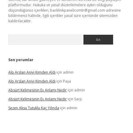
platformudur. Hukuka ve yasal düzenlemelere aykırı olduğunu
düşündüğünüz içerikleri,
backlinkpanelicomtr@gmail.com
adresine
bildirmeniz halinde, ilgili içerikler yasal süre içerisinde sitemizden
kaldırılacaktır.
Arama
Son yorumlar
Alp Arslan Aniyi Kimden Aldı
için
admin
Alp Arslan Aniyi Kimden Aldı
için
Paşa
Absürt Kelimesinin Eş Anlamı Nedir
için
admin
Absürt Kelimesinin Eş Anlamı Nedir
için
Sarp
Sezen Aksu Tutuklu Kaç Yılında
için
admin