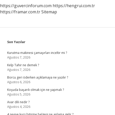
https://guvercinforum.com
https://hengrui.com.tr
https://framar.com.tr
Sitemap
Sidebar
Son Yazılar
Kurutma makinesi çamaşırları inceltir mi ?
Ağustos 7, 2026
Kelp Tahir ne demek ?
Ağustos 7, 2026
Borcu geri öderken açıklamaya ne yazılır ?
Ağustos 6, 2026
Koşuda başarılı olmak için ne yapmalı ?
Ağustos 5, 2026
Avar dili nedir ?
Ağustos 4, 2026
4 seviye kurs bitirme belgesi ne anlama gelir ?