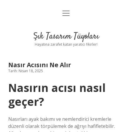
menüyü
Anasayfa
aç
Gizlilik Politikası
Şık Tasarım Tüyoları
Yasal Uyarı
Hayatına zarafet katan yaratıcı fikirler!
Hakkımızda
Nasır Acısını Ne Alır
Tarih: Nisan 18, 2025
Nasırın acısı nasıl
geçer?
Nasırları ayak bakımı ve nemlendirici kremlerle
düzenli olarak törpülemek de ağrıyı hafifletebilir.