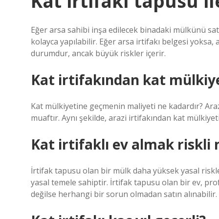
Kat irtifakı tapusu il
Eğer arsa sahibi inşa edilecek binadaki mülkünü satm
kolayca yapılabilir. Eğer arsa irtifakı belgesi yoksa,
durumdur, ancak büyük riskler içerir.
Kat irtifakından kat mülkiye
Kat mülkiyetine geçmenin maliyeti ne kadardır? Arazi
muaftır. Aynı şekilde, arazi irtifakından kat mülkiyet
Kat irtifaklı ev almak riskli
İrtifak tapusu olan bir mülk daha yüksek yasal riskl
yasal temele sahiptir. İrtifak tapusu olan bir ev, p
değilse herhangi bir sorun olmadan satın alınabilir.