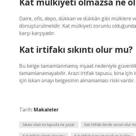
Kat mülkiyeti olmazsa ne ol
Daire, ofis, depo, dükkan ve dükkân gibi mülklere ver
dönüştürülmelidir. Kat mülkiyeti zorunlu olduğundan
karşı karşıyadır.
Kat irtifakı sıkıntı olur mu?
Bu belge tamamlanmamış inşaat nedeniyle güvenlik ri
tamamlanamayabilir. Arazi irtifak tapusu, bina için
için iskan onayı belgesinin alınamaması riski vardır.
Tarih:
Makaleler
İskanı olan ev tapuda ne yazar
Kat irtifakı ilerde sorun olur m
Kat irtifakı sıkıntı olur mu
Kat irtifakı tapu masrafı ne kadar