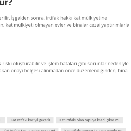
ur?
ilir. İşgalden sonra, irtifak hakkı kat mülkiyetine
, kat mülkiyeti olmayan evler ve binalar cezai yaptırımlarla
ski oluşturabilir ve işlem hataları gibi sorunlar nedeniyle
 iskan onayı belgesi alınmadan önce düzenlendiğinden, bina
u
Kat irtifakı kaç yıl geçerli
Kat irtifakı olan tapuya kredi çıkar mı
Kat irtifakı tapu yerine geçer mi
Kat irtifakı tapusu ile satış yapılır mı