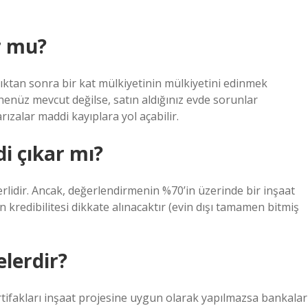
ur mu?
ındıktan sonra bir kat mülkiyetinin mülkiyetini edinmek
enüz mevcut değilse, satın aldığınız evde sorunlar
rızalar maddi kayıplara yol açabilir.
di çıkar mı?
rlidir. Ancak, değerlendirmenin %70’in üzerinde bir inşaat
n kredibilitesi dikkate alınacaktır (evin dışı tamamen bitmiş
elerdir?
i irtifakları inşaat projesine uygun olarak yapılmazsa bankalar