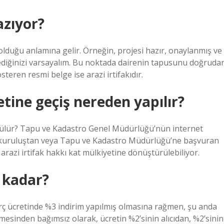
azıyor?
olduğu anlamına gelir. Örneğin, projesi hazır, onaylanmış ve
tediğinizi varsayalım. Bu noktada dairenin tapusunu doğruda
österen resmi belge ise arazi irtifakıdır.
tine geçiş nereden yapılır?
ürülür? Tapu ve Kadastro Genel Müdürlüğü’nün internet
ili kuruluştan veya Tapu ve Kadastro Müdürlüğü’ne başvuran
arazi irtifak hakkı kat mülkiyetine dönüştürülebiliyor.
e kadar?
harç ücretinde %3 indirim yapılmış olmasına rağmen, şu anda
emesinden bağımsız olarak, ücretin %2’sinin alıcıdan, %2’sinin