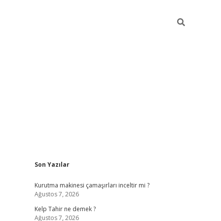
Sidebar
Son Yazılar
vdcasinogir.net
Kurutma makinesi çamaşırları inceltir mi ?
Ağustos 7, 2026
Kelp Tahir ne demek ?
Ağustos 7, 2026