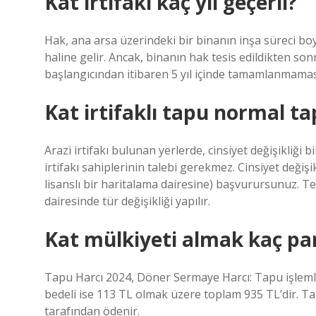
Kat irtifakı kaç yıl geçerli?
Hak, ana arsa üzerindeki bir binanın inşa süreci bo
haline gelir. Ancak, binanın hak tesis edildikten son
başlangıcından itibaren 5 yıl içinde tamamlanmama
Kat irtifaklı tapu normal tap
Arazi irtifakı bulunan yerlerde, cinsiyet değişikliği b
irtifakı sahiplerinin talebi gerekmez. Cinsiyet değiş
lisanslı bir haritalama dairesine) başvurursunuz. T
dairesinde tür değişikliği yapılır.
Kat mülkiyeti almak kaç pa
Tapu Harcı 2024, Döner Sermaye Harcı: Tapu işleml
bedeli ise 113 TL olmak üzere toplam 935 TL’dir. Tar
tarafından ödenir.