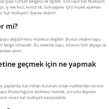
(yapı ruhsatı belgesi) ile ilgilidir. 634 sayılı Kat Mülkiyeti
ı, iş merkezi, konut vb. tüm yapılar için) inşaat aşaması
 “kat mülkiyeti” ibaresi eklenir.
er mi?
n tapuyu değiştirmesi mümkün değildir. Bunun nedeni tapu
ir belge olmasıdır. Bu nedenle tapu, binanın tüm altyapı ve
mdan alınır.
yetine geçmek için ne yapmak
ş yapılarda; kat irtifakı bulunan ortak maliklerden birinin
n Tapu Müdürlüğüne iletilmesi halinde, zorunlu deprem
ızın resen kat mülkiyeti kazanılabilir.