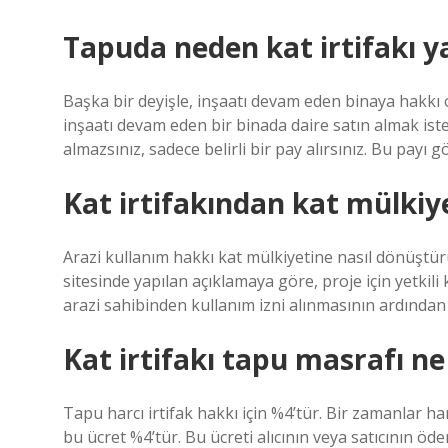
Tapuda neden kat irtifakı y
Başka bir deyişle, inşaatı devam eden binaya hakkı 
inşaatı devam eden bir binada daire satın almak is
almazsınız, sadece belirli bir pay alırsınız. Bu payı g
Kat irtifakından kat mülkiye
Arazi kullanım hakkı kat mülkiyetine nasıl dönüşt
sitesinde yapılan açıklamaya göre, proje için yetk
arazi sahibinden kullanım izni alınmasının ardından 
Kat irtifakı tapu masrafı n
Tapu harcı irtifak hakkı için %4’tür. Bir zamanlar 
bu ücret %4’tür. Bu ücreti alıcının veya satıcının öd