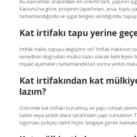
Bu kavramlar arasındaki en önemli fark, yapının işgali 
Kanunu’na göre, projenin (apartman, arsa, toplu yap
tamamlandığında ve işgal belgesi alındığında, tapuya
Kat irtifakı tapu yerine geç
İrtifak hakkı tapuyu değiştirir mi? İrtifak hakkını
senedinin doğrudan mülkü kalıcı olarak belirleyen b
inşaat aşamaları tamamlandıktan sonra yetkili maka
Kat irtifakından kat mülki
lazım?
Üzerinde kat irtifakı kurulmuş ve yapı ruhsatı alınmı
talebi veya yetkili idare tarafından yapı ruhsatını
sigortası poliçesi dahil hiçbir belgeye gerek kalmaks