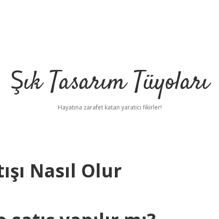
Şık Tasarım Tüyoları
Hayatına zarafet katan yaratıcı fikirler!
tışı Nasıl Olur