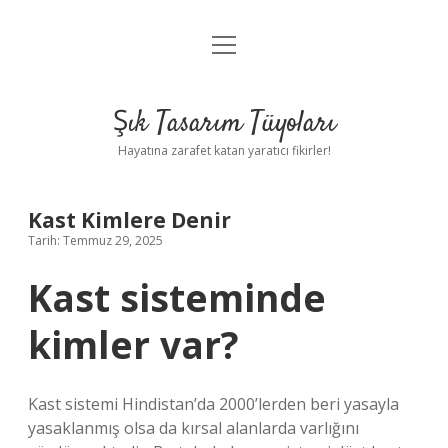
menüyü
Anasayfa
aç
Gizlilik Politikası
Şık Tasarım Tüyoları
Yasal Uyarı
Hayatına zarafet katan yaratıcı fikirler!
Hakkımızda
Kast Kimlere Denir
Tarih: Temmuz 29, 2025
Kast sisteminde
kimler var?
Kast sistemi Hindistan’da 2000’lerden beri yasayla
yasaklanmış olsa da kırsal alanlarda varlığını