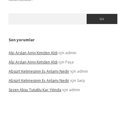
Arama
Son yorumlar
Alp Arslan Aniyi Kimden Aldı
için
admin
Alp Arslan Aniyi Kimden Aldı
için
Paşa
Absürt Kelimesinin Eş Anlamı Nedir
için
admin
Absürt Kelimesinin Eş Anlamı Nedir
için
Sarp
Sezen Aksu Tutuklu Kaç Yılında
için
admin
net