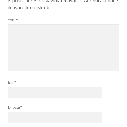
E-posta adresiniz yayınlanmayacak.
Gerekli alanlar
*
ile işaretlenmişlerdir
Yorum
İsim*
E-Posta*