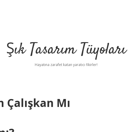
Şık Tasarım Tüyoları
Hayatına zarafet katan yaratıcı fikirler!
n Çalışkan Mı