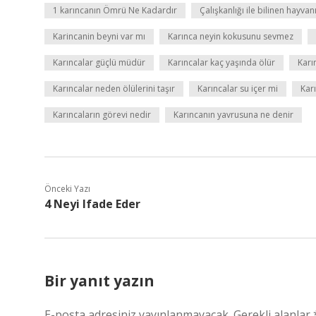
1 karıncanın Ömrü Ne Kadardır
Çalışkanlığı ile bilinen hayvan
Karincanin beyni var mı
Karınca neyin kokusunu sevmez
Karıncalar güçlü müdür
Karıncalar kaç yaşında ölür
Karı
Karıncalar neden ölülerini taşır
Karıncalar su içer mi
Kar
Karıncaların görevi nedir
Karıncanın yavrusuna ne denir
Önceki Yazı
4 Neyi Ifade Eder
Bir yanıt yazın
E-posta adresiniz yayınlanmayacak.
Gerekli alanlar