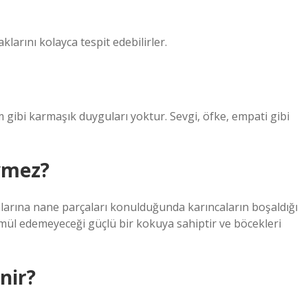
klarını kolayca tespit edebilirler.
m gibi karmaşık duyguları yoktur. Sevgi, öfke, empati gibi
vmez?
alarına nane parçaları konulduğunda karıncaların boşaldığı
mül edemeyeceği güçlü bir kokuya sahiptir ve böcekleri
nir?