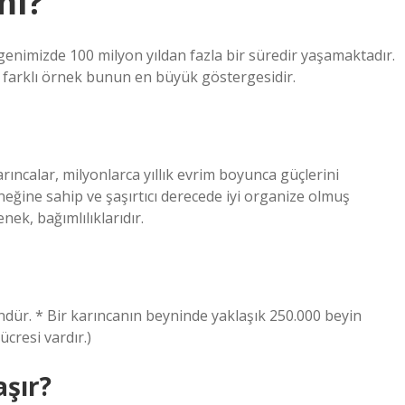
mı?
egenimizde 100 milyon yıldan fazla bir süredir yaşamaktadır.
e farklı örnek bunun en büyük göstergesidir.
karıncalar, milyonlarca yıllık evrim boyunca güçlerini
eğine sahip ve şaşırtıcı derecede iyi organize olmuş
enek, bağımlılıklarıdır.
ndür. * Bir karıncanın beyninde yaklaşık 250.000 beyin
ücresi vardır.)
aşır?