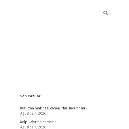
Sidebar
Son Yazılar
vdcasinogir.net
Kurutma makinesi çamaşırları inceltir mi ?
Ağustos 7, 2026
Kelp Tahir ne demek ?
Ağustos 7, 2026