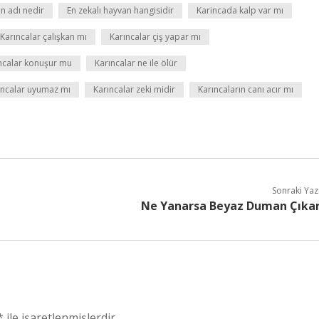
ın adı nedir
En zekalı hayvan hangisidir
Karincada kalp var mı
Karıncalar çalışkan mı
Karıncalar çiş yapar mı
ncalar konuşur mu
Karıncalar ne ile ölür
ıncalar uyumaz mı
Karıncalar zeki midir
Karıncaların canı acır mı
Sonraki Yaz
Ne Yanarsa Beyaz Duman Çıka
*
ile işaretlenmişlerdir