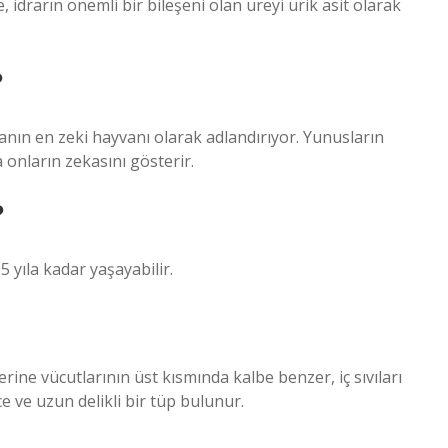
, idrarın önemli bir bileşeni olan üreyi ürik asit olarak
?
nın en zeki hayvanı olarak adlandırıyor. Yunusların
 onların zekasını gösterir.
?
15 yıla kadar yaşayabilir.
ine vücutlarının üst kısmında kalbe benzer, iç sıvıları
 ve uzun delikli bir tüp bulunur.