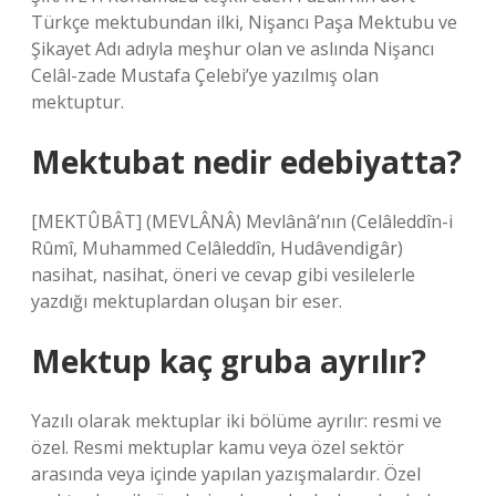
Türkçe mektubundan ilki, Nişancı Paşa Mektubu ve
Şikayet Adı adıyla meşhur olan ve aslında Nişancı
Celâl-zade Mustafa Çelebi’ye yazılmış olan
mektuptur.
Mektubat nedir edebiyatta?
[MEKTÛBÂT] (MEVLÂNÂ) Mevlânâ’nın (Celâleddîn-i
Rûmî, Muhammed Celâleddîn, Hudâvendigâr)
nasihat, nasihat, öneri ve cevap gibi vesilelerle
yazdığı mektuplardan oluşan bir eser.
Mektup kaç gruba ayrılır?
Yazılı olarak mektuplar iki bölüme ayrılır: resmi ve
özel. Resmi mektuplar kamu veya özel sektör
arasında veya içinde yapılan yazışmalardır. Özel