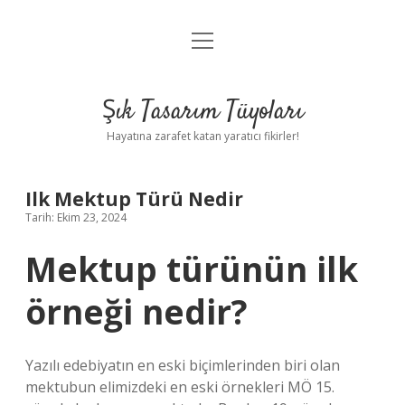
menüyü
Anasayfa
aç
Gizlilik Politikası
Şık Tasarım Tüyoları
Yasal Uyarı
Hayatına zarafet katan yaratıcı fikirler!
Hakkımızda
Ilk Mektup Türü Nedir
Tarih: Ekim 23, 2024
Mektup türünün ilk
örneği nedir?
Yazılı edebiyatın en eski biçimlerinden biri olan
mektubun elimizdeki en eski örnekleri MÖ 15.