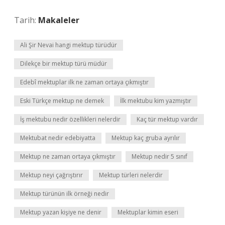
Tarih:
Makaleler
Ali Şir Nevai hangi mektup türüdür
Dilekçe bir mektup türü müdür
Edebî mektuplar ilk ne zaman ortaya çıkmıştır
Eski Türkçe mektup ne demek
İlk mektubu kim yazmıştır
İş mektubu nedir özellikleri nelerdir
Kaç tür mektup vardır
Mektubat nedir edebiyatta
Mektup kaç gruba ayrılır
Mektup ne zaman ortaya çıkmıştır
Mektup nedir 5 sınıf
Mektup neyi çağrıştırır
Mektup türleri nelerdir
Mektup türünün ilk örneği nedir
Mektup yazan kişiye ne denir
Mektuplar kimin eseri