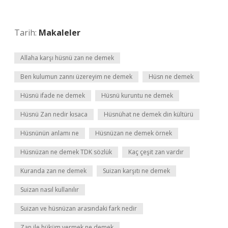
Tarih:
Makaleler
Allaha karşı hüsnü zan ne demek
Ben kulumun zannı üzereyim ne demek
Hüsn ne demek
Hüsnü ifade ne demek
Hüsnü kuruntu ne demek
Hüsnü Zan nedir kısaca
Hüsnühat ne demek din kültürü
Hüsnünün anlamı ne
Hüsnüzan ne demek örnek
Hüsnüzan ne demek TDK sözlük
Kaç çeşit zan vardır
Kuranda zan ne demek
Suizan karşıtı ne demek
Suizan nasıl kullanılır
Suizan ve hüsnüzan arasındaki fark nedir
Zan ile hüküm vermek ne demek