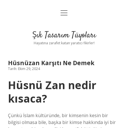
menüyü
Anasayfa
aç
Gizlilik Politikası
Şık Tasarım Tüyoları
Yasal Uyarı
Hayatına zarafet katan yaratıcı fikirler!
Hakkımızda
Hüsnüzan Karşıtı Ne Demek
Tarih: Ekim 29, 2024
Hüsnü Zan nedir
kısaca?
Çünkü İslam kültüründe, bir kimsenin kesin bir
bilgisi olmasa bile, başka bir kimse hakkında iyi bir