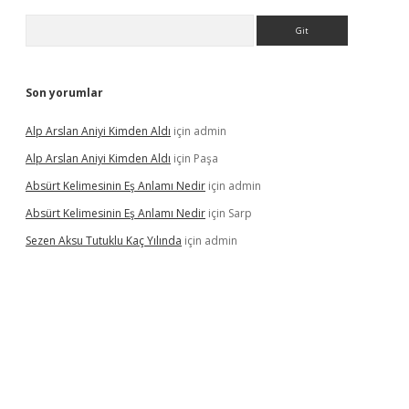
Arama
Son yorumlar
Alp Arslan Aniyi Kimden Aldı
için
admin
Alp Arslan Aniyi Kimden Aldı
için
Paşa
Absürt Kelimesinin Eş Anlamı Nedir
için
admin
Absürt Kelimesinin Eş Anlamı Nedir
için
Sarp
Sezen Aksu Tutuklu Kaç Yılında
için
admin
et