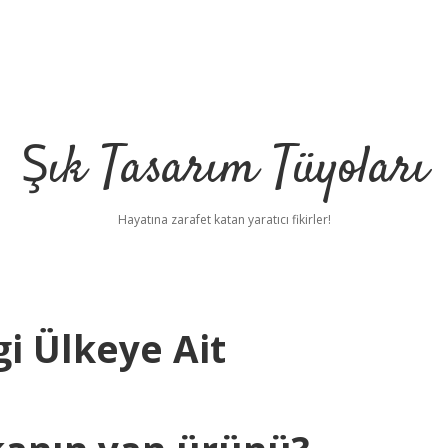
Şık Tasarım Tüyoları
Hayatına zarafet katan yaratıcı fikirler!
i Ülkeye Ait