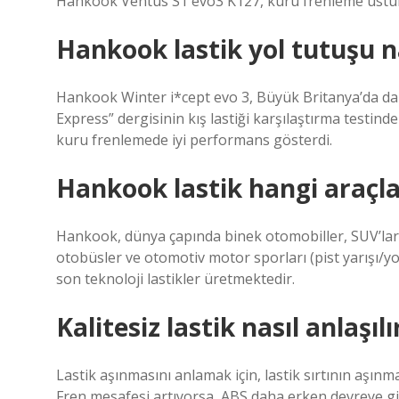
Hankook Ventus S1 evo3 K127, kuru frenleme üstünlü
Hankook lastik yol tutuşu n
Hankook Winter i*cept evo 3, Büyük Britanya’da da 
Express” dergisinin kış lastiği karşılaştırma testinde
kuru frenlemede iyi performans gösterdi.
Hankook lastik hangi araçlar
Hankook, dünya çapında binek otomobiller, SUV’lar, a
otobüsler ve otomotiv motor sporları (pist yarışı/yol y
son teknoloji lastikler üretmektedir.
Kalitesiz lastik nasıl anlaşılı
Lastik aşınmasını anlamak için, lastik sırtının aşın
Fren mesafesi artıyorsa, ABS daha erken devreye gir