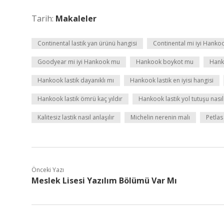
Tarih:
Makaleler
Continental lastik yan ürünü hangisi
Continental mi iyi Hank
Goodyear mi iyi Hankook mu
Hankook boykot mu
Hank
Hankook lastik dayanıklı mı
Hankook lastik en iyisi hangisi
Hankook lastik ömrü kaç yıldır
Hankook lastik yol tutuşu nasıl
Kalitesiz lastik nasıl anlaşılır
Michelin nerenin malı
Petlas
Önceki Yazı
Meslek Lisesi Yazılım Bölümü Var Mı