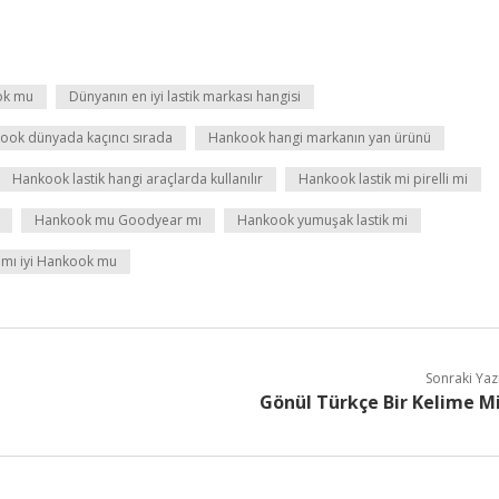
ook mu
Dünyanın en iyi lastik markası hangisi
ook dünyada kaçıncı sırada
Hankook hangi markanın yan ürünü
Hankook lastik hangi araçlarda kullanılır
Hankook lastik mi pirelli mi
Hankook mu Goodyear mı
Hankook yumuşak lastik mi
 mı iyi Hankook mu
Sonraki Yaz
Gönül Türkçe Bir Kelime M