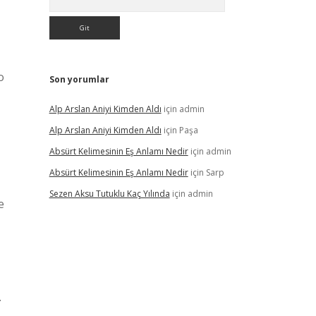
o
Son yorumlar
Alp Arslan Aniyi Kimden Aldı
için
admin
Alp Arslan Aniyi Kimden Aldı
için
Paşa
Absürt Kelimesinin Eş Anlamı Nedir
için
admin
Absürt Kelimesinin Eş Anlamı Nedir
için
Sarp
Sezen Aksu Tutuklu Kaç Yılında
için
admin
e
.