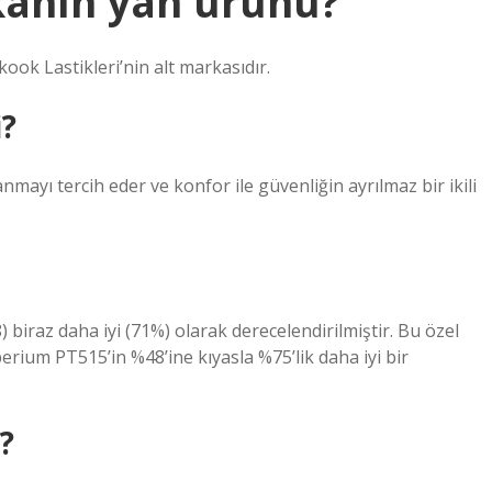
anın yan ürünü?
ook Lastikleri’nin alt markasıdır.
?
mayı tercih eder ve konfor ile güvenliğin ayrılmaz bir ikili
 biraz daha iyi (71%) olarak derecelendirilmiştir. Bu özel
ium PT515’in %48’ine kıyasla %75’lik daha iyi bir
?