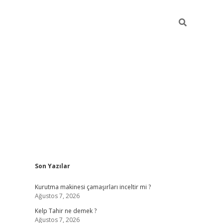
Sidebar
Son Yazılar
vdcasino
Kurutma makinesi çamaşırları inceltir mi ?
Ağustos 7, 2026
Kelp Tahir ne demek ?
Ağustos 7, 2026