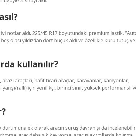
ğüyle 3. sırayı aldı.
asıl?
iyi notlar aldı. 225/45 R17 boyutundaki premium lastik, “Aut
 beş olası yıldızdan dört buçuk aldı ve özellikle kuru tutuş ve
da kullanılır?
razi araçları, hafif ticari araçlar, karavanlar, kamyonlar,
arışı/ralli) için yenilikçi, birinci sınıf, yüksek performanslı v
r?
ma durumuna ek olarak aracın sürüş davranışı da incelenebilir
iyorsa, araç daha sık kayıyorsa, araç ıslak yollarda kolayca