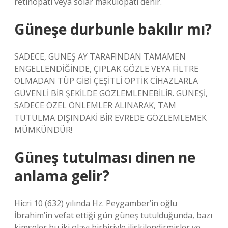
retinopati veya solar makülopati denir.
Güneşe durbunle bakılır mı?
SADECE, GÜNEŞ AY TARAFINDAN TAMAMEN
ENGELLENDİĞİNDE, ÇIPLAK GÖZLE VEYA FİLTRE
OLMADAN TÜP GİBİ ÇEŞİTLİ OPTİK CİHAZLARLA
GÜVENLİ BİR ŞEKİLDE GÖZLEMLENEBİLİR. GÜNEŞİ,
SADECE ÖZEL ÖNLEMLER ALINARAK, TAM
TUTULMA DIŞINDAKİ BİR EVREDE GÖZLEMLEMEK
MÜMKÜNDÜR!
Güneş tutulması dinen ne
anlama gelir?
Hicri 10 (632) yılında Hz. Peygamber’in oğlu
İbrahim’in vefat ettiği gün güneş tutulduğunda, bazı
kimseler bu iki olayı birbiriyle ilişkilendirmişler ve