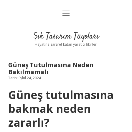
menüyü
Anasayfa
aç
Gizlilik Politikası
Şık Tasarım Tüyoları
Yasal Uyarı
Hayatına zarafet katan yaratıcı fikirler!
Hakkımızda
Güneş Tutulmasına Neden
Bakılmamalı
Tarih: Eylül 24, 2024
Güneş tutulmasına
bakmak neden
zararlı?