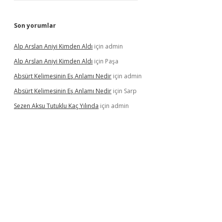
Son yorumlar
Alp Arslan Aniyi Kimden Aldı
için
admin
Alp Arslan Aniyi Kimden Aldı
için
Paşa
Absürt Kelimesinin Eş Anlamı Nedir
için
admin
Absürt Kelimesinin Eş Anlamı Nedir
için
Sarp
Sezen Aksu Tutuklu Kaç Yılında
için
admin
dcasinogir.net