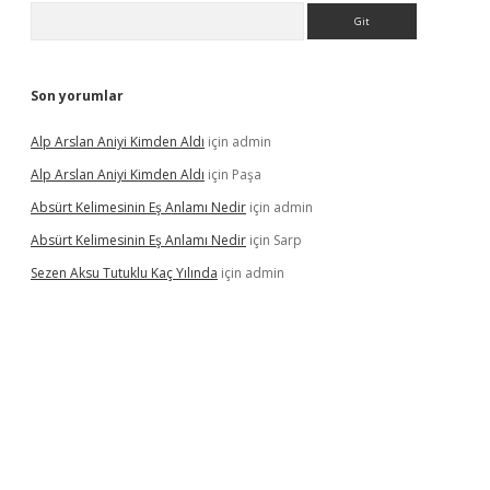
Arama
Son yorumlar
Alp Arslan Aniyi Kimden Aldı
için
admin
Alp Arslan Aniyi Kimden Aldı
için
Paşa
Absürt Kelimesinin Eş Anlamı Nedir
için
admin
Absürt Kelimesinin Eş Anlamı Nedir
için
Sarp
Sezen Aksu Tutuklu Kaç Yılında
için
admin
et