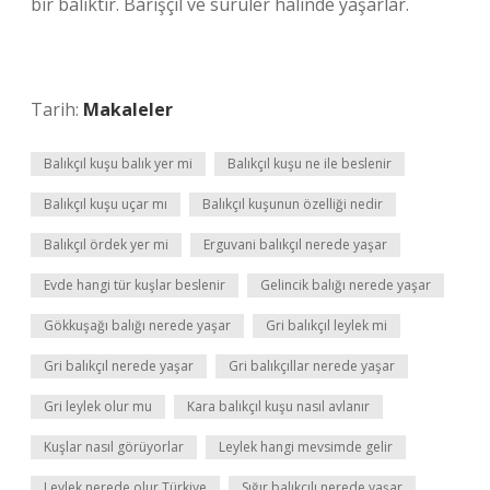
bir balıktır. Barışçıl ve sürüler halinde yaşarlar.
Tarih:
Makaleler
Balıkçıl kuşu balık yer mi
Balıkçıl kuşu ne ile beslenir
Balıkçıl kuşu uçar mı
Balıkçıl kuşunun özelliği nedir
Balıkçıl ördek yer mi
Erguvani balıkçıl nerede yaşar
Evde hangi tür kuşlar beslenir
Gelincik balığı nerede yaşar
Gökkuşağı balığı nerede yaşar
Gri balıkçıl leylek mi
Gri balıkçıl nerede yaşar
Gri balıkçıllar nerede yaşar
Gri leylek olur mu
Kara balıkçıl kuşu nasıl avlanır
Kuşlar nasıl görüyorlar
Leylek hangi mevsimde gelir
Leylek nerede olur Türkiye
Sığır balıkçılı nerede yaşar