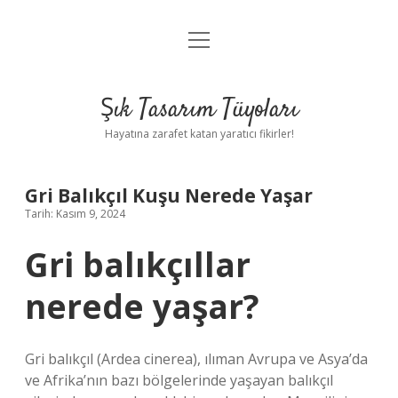
menüyü
Anasayfa
aç
Gizlilik Politikası
Şık Tasarım Tüyoları
Yasal Uyarı
Hayatına zarafet katan yaratıcı fikirler!
Hakkımızda
Gri Balıkçıl Kuşu Nerede Yaşar
Tarih: Kasım 9, 2024
Gri balıkçıllar
nerede yaşar?
Gri balıkçıl (Ardea cinerea), ılıman Avrupa ve Asya’da
ve Afrika’nın bazı bölgelerinde yaşayan balıkçıl