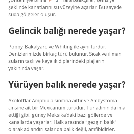
yöntemiyle bilinir
Kara balıkçıllar, şemsiye
şeklinde kanatlarını su yüzeyine açarlar. Bu sayede
suda gölgeler oluşur.
Gelincik balığı nerede yaşar?
Poppy. Bakalyaro ve Whiting ile aynı türdür.
Denizlerimizde birkaç türü bulunur. Sıcak ve ılıman
suların taşlı ve kayalık diplerindeki plajların
yakınında yaşar.
Yürüyen balık nerede yaşar?
Axolotl’lar Amphibia sınıfına aittir ve Ambystoma
cinsine ait bir Mexicanum türüdür. Tür adının da ima
ettiği gibi, güney Meksika’daki bazı göllerde ve
kanallarda yaşarlar. Halk arasında “gezgin balık”
olarak adlandırılsalar da balık değil, amfibidirler.