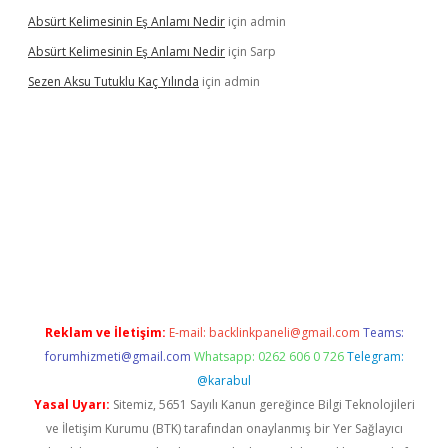
Absürt Kelimesinin Eş Anlamı Nedir
için
admin
Absürt Kelimesinin Eş Anlamı Nedir
için
Sarp
Sezen Aksu Tutuklu Kaç Yılında
için
admin
t
Reklam ve İletişim:
E-mail:
backlinkpaneli@gmail.com
Teams:
forumhizmeti@gmail.com
Whatsapp: 0262 606 0 726
Telegram:
@karabul
Yasal Uyarı:
Sitemiz, 5651 Sayılı Kanun gereğince Bilgi Teknolojileri
ve İletişim Kurumu (BTK) tarafından onaylanmış bir Yer Sağlayıcı