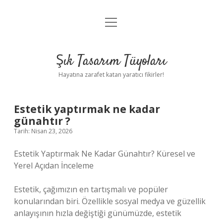
menüyü
Anasayfa
aç
Gizlilik Politikası
Şık Tasarım Tüyoları
Yasal Uyarı
Hayatına zarafet katan yaratıcı fikirler!
Hakkımızda
Estetik yaptırmak ne kadar
günahtır ?
Tarih: Nisan 23, 2026
Estetik Yaptırmak Ne Kadar Günahtır? Küresel ve
Yerel Açıdan İnceleme
Estetik, çağımızın en tartışmalı ve popüler
konularından biri. Özellikle sosyal medya ve güzellik
anlayışının hızla değiştiği günümüzde, estetik