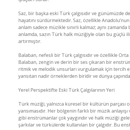
Saz, bir başka eski Türk çalgısıdır ve günümüzde d
hayatını sürdürmektedir. Saz, özellikle Anadolu’nun f
anlam sadece müzikle sınırlı kalmaz; aynı zamanda b
anlamda, sazın Türk halk müziğiyle olan bu güçlü ilişk
artırmıştır.
Balaban, nefesli bir Türk çalgısıdır ve özellikle Ort
Balaban, zengin ve derin bir ses çıkaran bir enstrüma
ritmik ve melodik unsurları vurgulamak için tercih edi
yansıtan nadir örneklerden biridir ve dünya çapında 
Yerel Perspektifte Eski Türk Çalgılarının Yeri
Türk müziği, yalnızca küresel bir kültürün parçası 
yansımasıdır. Her bölgenin farklı bir müzik anlayışı
gibi enstrümanlar çok yaygındır ve halk müziği gele
şarkılar ve türkülerde kullanılan bir çalgıdır. Bu ens