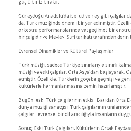
güçlü bir iz bırakır.
Güneydoğu Anadolu’da ise, ud ve ney gibi çalgılar da
da, Türk müziğinde önemli bir yer edinmiştir. Özell
orkestra performanslarında vazgeçilmez bir enstrüma
bir çalgıdır ve Mevlevi Sufi tarikatı tarafından deri
Evrensel Dinamikler ve Kültürel Paylaşımlar
Türk müziği, sadece Türkiye sınırlarıyla sınırlı kal
müziği ve eski çalgılar, Orta Asya’dan başlayarak, Os
etmiştir. Özellikle, Türklerin göçebe geçmişi ve geniş
kültürlerle harmanlanmasına zemin hazırlamıştır.
Bugün, eski Türk çalgılarının etkisi, Batı’dan Orta
dünya müziği sanatçısı, Türk çalgılarının tınılarında
çalgıları, evrensel bir dil aracılığıyla insanların duy
Sonuç: Eski Türk Çalgıları, Kültürlerin Ortak Paydas