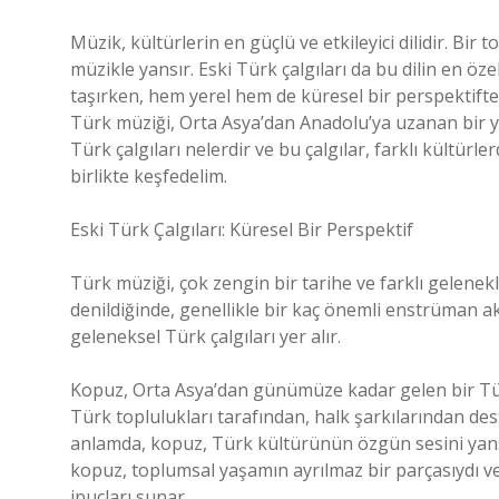
Müzik, kültürlerin en güçlü ve etkileyici dilidir. Bir 
müzikle yansır. Eski Türk çalgıları da bu dilin en özel
taşırken, hem yerel hem de küresel bir perspektiften
Türk müziği, Orta Asya’dan Anadolu’ya uzanan bir yo
Türk çalgıları nelerdir ve bu çalgılar, farklı kültürl
birlikte keşfedelim.
Eski Türk Çalgıları: Küresel Bir Perspektif
Türk müziği, çok zengin bir tarihe ve farklı gelenekl
denildiğinde, genellikle bir kaç önemli enstrüman ak
geleneksel Türk çalgıları yer alır.
Kopuz, Orta Asya’dan günümüze kadar gelen bir Türk 
Türk toplulukları tarafından, halk şarkılarından des
anlamda, kopuz, Türk kültürünün özgün sesini yansıt
kopuz, toplumsal yaşamın ayrılmaz bir parçasıydı 
ipuçları sunar.