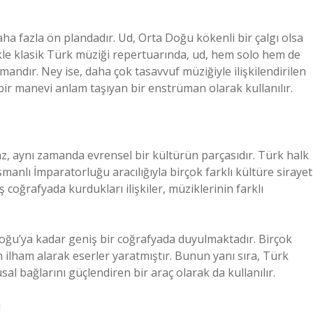
ha fazla ön plandadır. Ud, Orta Doğu kökenli bir çalgı olsa
ikle klasik Türk müziği repertuarında, ud, hem solo hem de
ndır. Ney ise, daha çok tasavvuf müziğiyle ilişkilendirilen
n bir manevi anlam taşıyan bir enstrüman olarak kullanılır.
maz, aynı zamanda evrensel bir kültürün parçasıdır. Türk halk
manlı İmparatorluğu aracılığıyla birçok farklı kültüre sirayet
 coğrafyada kurdukları ilişkiler, müziklerinin farklı
 Doğu’ya kadar geniş bir coğrafyada duyulmaktadır. Birçok
n ilham alarak eserler yaratmıştır. Bunun yanı sıra, Türk
gusal bağlarını güçlendiren bir araç olarak da kullanılır.
ı