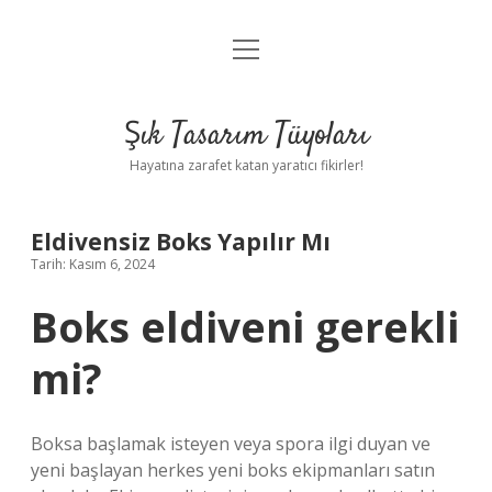
menüyü
Anasayfa
aç
Gizlilik Politikası
Şık Tasarım Tüyoları
Yasal Uyarı
Hayatına zarafet katan yaratıcı fikirler!
Hakkımızda
Eldivensiz Boks Yapılır Mı
Tarih: Kasım 6, 2024
Boks eldiveni gerekli
mi?
Boksa başlamak isteyen veya spora ilgi duyan ve
yeni başlayan herkes yeni boks ekipmanları satın