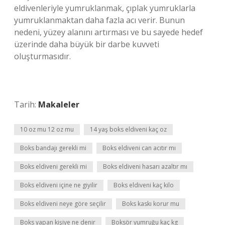
eldivenleriyle yumruklanmak, çıplak yumruklarla
yumruklanmaktan daha fazla acı verir. Bunun
nedeni, yüzey alanını artırması ve bu sayede hedef
üzerinde daha büyük bir darbe kuvveti
oluşturmasıdır.
Tarih:
Makaleler
10 oz mu 12 oz mu
14 yaş boks eldiveni kaç oz
Boks bandajı gerekli mi
Boks eldiveni can acıtır mı
Boks eldiveni gerekli mi
Boks eldiveni hasarı azaltır mı
Boks eldiveni içine ne giyilir
Boks eldiveni kaç kilo
Boks eldiveni neye göre seçilir
Boks kaskı korur mu
Boks yapan kişiye ne denir
Boksör yumruğu kaç kg