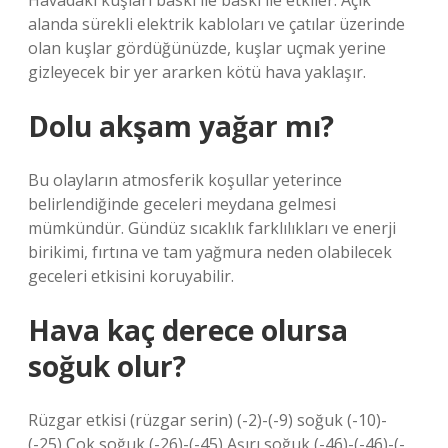
Havadaki kuşları baskı ile baskı ile etkiler. Açık
alanda sürekli elektrik kabloları ve çatılar üzerinde
olan kuşlar gördüğünüzde, kuşlar uçmak yerine
gizleyecek bir yer ararken kötü hava yaklaşır.
Dolu akşam yağar mı?
Bu olayların atmosferik koşullar yeterince
belirlendiğinde geceleri meydana gelmesi
mümkündür. Gündüz sıcaklık farklılıkları ve enerji
birikimi, fırtına ve tam yağmura neden olabilecek
geceleri etkisini koruyabilir.
Hava kaç derece olursa
soğuk olur?
Rüzgar etkisi (rüzgar serin) (-2)-(-9) soğuk (-10)-
(-25) Çok soğuk (-26)-(-45) Aşırı soğuk (-46)-(-46)-(-