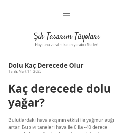
menüyü
Anasayfa
aç
Gizlilik Politikası
Şık Tasarım Tüyoları
Yasal Uyarı
Hayatına zarafet katan yaratıcı fikirler!
Hakkımızda
Dolu Kaç Derecede Olur
Tarih: Mart 14, 2025
Kaç derecede dolu
yağar?
Bulutlardaki hava akışının etkisi ile yağmur atığı
artar. Bu sıvı taneleri hava ile 0 ila -40 derece