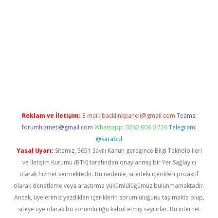
et
Reklam ve İletişim:
E-mail:
backlinkpaneli@gmail.com
Teams:
forumhizmeti@gmail.com
Whatsapp: 0262 606 0 726
Telegram:
@karabul
Yasal Uyarı:
Sitemiz, 5651 Sayılı Kanun gereğince Bilgi Teknolojileri
ve İletişim Kurumu (BTK) tarafından onaylanmış bir Yer Sağlayıcı
olarak hizmet vermektedir. Bu nedenle, sitedeki içerikleri proaktif
olarak denetleme veya araştırma yükümlülüğümüz bulunmamaktadır.
Ancak, üyelerimiz yazdıkları içeriklerin sorumluluğunu taşımakta olup,
siteye üye olarak bu sorumluluğu kabul etmiş sayılırlar. Bu internet