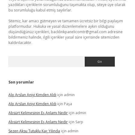
yazdıkları içeriklerin sorumluluğunu taşımakta olup, siteye üye olarak
bu sorumluluğu kabul etmiş sayılırlar.
Sitemiz, kar amacı gütmeyen ve tamamen ücretsiz bir bilgi paylaşım
platformudur. Hukuka ve yasal düzenlemelere aykırı olduğunu
düşündüğünüz içerikleri,
backlinkpanelicomtr@gmail.com
adresine
bildirmeniz halinde, ilgili içerikler yasal süre içerisinde sitemizden
kaldırılacaktır.
Arama
Son yorumlar
Alp Arslan Aniyi Kimden Aldı
için
admin
Alp Arslan Aniyi Kimden Aldı
için
Paşa
Absürt Kelimesinin Eş Anlamı Nedir
için
admin
Absürt Kelimesinin Eş Anlamı Nedir
için
Sarp
Sezen Aksu Tutuklu Kaç Yılında
için
admin