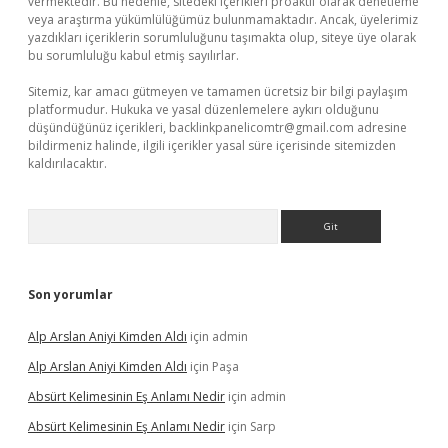
vermektedir. Bu nedenle, sitedeki içerikleri proaktif olarak denetleme
veya araştırma yükümlülüğümüz bulunmamaktadır. Ancak, üyelerimiz
yazdıkları içeriklerin sorumluluğunu taşımakta olup, siteye üye olarak
bu sorumluluğu kabul etmiş sayılırlar.
Sitemiz, kar amacı gütmeyen ve tamamen ücretsiz bir bilgi paylaşım
platformudur. Hukuka ve yasal düzenlemelere aykırı olduğunu
düşündüğünüz içerikleri,
backlinkpanelicomtr@gmail.com
adresine
bildirmeniz halinde, ilgili içerikler yasal süre içerisinde sitemizden
kaldırılacaktır.
Arama
Son yorumlar
Alp Arslan Aniyi Kimden Aldı
için
admin
Alp Arslan Aniyi Kimden Aldı
için
Paşa
Absürt Kelimesinin Eş Anlamı Nedir
için
admin
Absürt Kelimesinin Eş Anlamı Nedir
için
Sarp