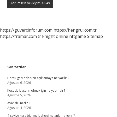
https://guvercinforum.com
https://hengrui.com.tr
https://framar.com.tr
knight online
nttgame
Sitemap
Sidebar
Son Yazılar
Borcu geri öderken açıklamaya ne yazılır ?
Ağustos 6, 2026
Koşuda başarılı olmak için ne yapmalı ?
Ağustos 5, 2026
Avar dili nedir ?
Ağustos 4, 2026
4 seviye kurs bitirme belgesi ne anlama gelir ?