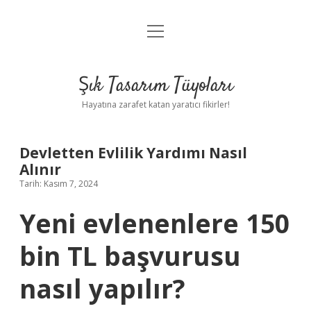
menüyü
Anasayfa
aç
Gizlilik Politikası
Şık Tasarım Tüyoları
Yasal Uyarı
Hayatına zarafet katan yaratıcı fikirler!
Hakkımızda
Devletten Evlilik Yardımı Nasıl
Alınır
Tarih: Kasım 7, 2024
Yeni evlenenlere 150
bin TL başvurusu
nasıl yapılır?