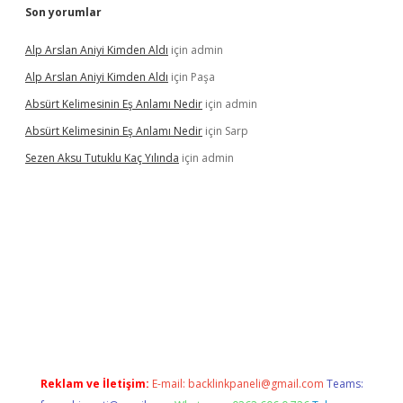
Son yorumlar
Alp Arslan Aniyi Kimden Aldı
için
admin
Alp Arslan Aniyi Kimden Aldı
için
Paşa
Absürt Kelimesinin Eş Anlamı Nedir
için
admin
Absürt Kelimesinin Eş Anlamı Nedir
için
Sarp
Sezen Aksu Tutuklu Kaç Yılında
için
admin
vdcasinogir.net
Reklam ve İletişim:
E-mail:
backlinkpaneli@gmail.com
Teams: