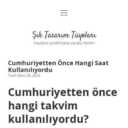
menüyü
Anasayfa
aç
Gizlilik Politikası
Şık Tasarım Tüyoları
Yasal Uyarı
Hayatına zarafet katan yaratıcı fikirler!
Hakkımızda
Cumhuriyetten Önce Hangi Saat
Kullanılıyordu
Tarih: Ekim 28, 2024
Cumhuriyetten önce
hangi takvim
kullanılıyordu?