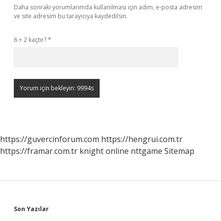
Daha sonraki yorumlarımda kullanılması için adım, e-posta adresim
ve site adresim bu tarayıcıya kaydedilsin.
6 + 2 kaçtır?
*
https://guvercinforum.com
https://hengrui.com.tr
https://framar.com.tr
knight online
nttgame
Sitemap
Sidebar
Son Yazılar