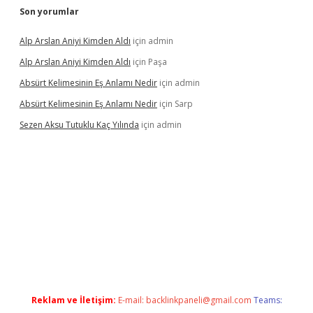
Son yorumlar
Alp Arslan Aniyi Kimden Aldı
için
admin
Alp Arslan Aniyi Kimden Aldı
için
Paşa
Absürt Kelimesinin Eş Anlamı Nedir
için
admin
Absürt Kelimesinin Eş Anlamı Nedir
için
Sarp
Sezen Aksu Tutuklu Kaç Yılında
için
admin
t
Reklam ve İletişim:
E-mail:
backlinkpaneli@gmail.com
Teams: