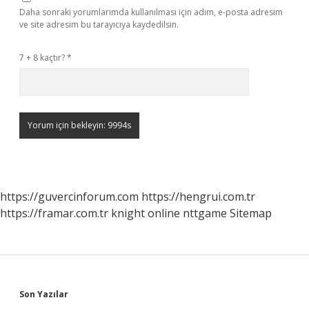
Daha sonraki yorumlarımda kullanılması için adım, e-posta adresim
ve site adresim bu tarayıcıya kaydedilsin.
7 + 8 kaçtır?
*
https://guvercinforum.com
https://hengrui.com.tr
https://framar.com.tr
knight online
nttgame
Sitemap
Sidebar
Son Yazılar