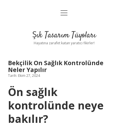
menüyü
Anasayfa
aç
Gizlilik Politikası
Şık Tasarım Tüyoları
Yasal Uyarı
Hayatına zarafet katan yaratıcı fikirler!
Hakkımızda
Bekçilik On Sağlık Kontrolünde
Neler Yapılır
Tarih: Ekim 27, 2024
Ön sağlık
kontrolünde neye
bakılır?