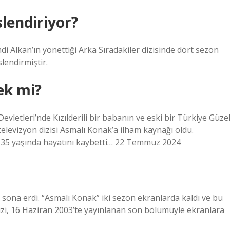
slendiriyor?
i Alkan’ın yönettiği Arka Sıradakiler dizisinde dört sezon
lendirmiştir.
ek mi?
Devletleri’nde Kızılderili bir babanın ve eski bir Türkiye Güzel
levizyon dizisi Asmalı Konak’a ilham kaynağı oldu.
 35 yaşında hayatını kaybetti… 22 Temmuz 2024
a sona erdi. “Asmalı Konak” iki sezon ekranlarda kaldı ve bu
 Dizi, 16 Haziran 2003’te yayınlanan son bölümüyle ekranlara