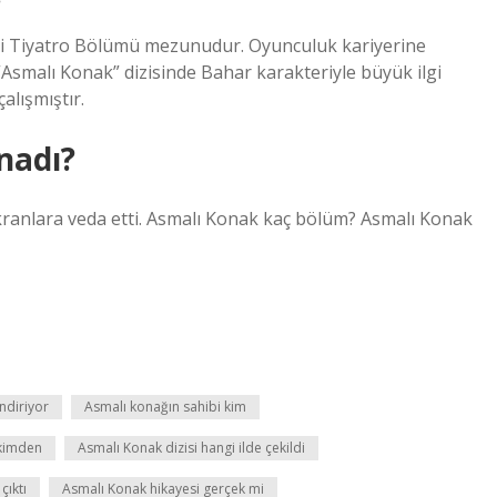
si Tiyatro Bölümü mezunudur. Oyunculuk kariyerine
“Asmalı Konak” dizisinde Bahar karakteriyle büyük ilgi
lışmıştır.
nadı?
kranlara veda etti. Asmalı Konak kaç bölüm? Asmalı Konak
ndiriyor
Asmalı konağın sahibi kim
 kimden
Asmalı Konak dizisi hangi ilde çekildi
çıktı
Asmalı Konak hikayesi gerçek mi