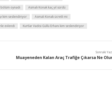
ç bölüm oynadı
Asmalı Konak kaç yıl sürdü
ı kim seslendiriyor
Asmalı Konak ücretli mi
le evlendi
Kurtlar Vadisi Güllü Erhanı kim seslendiriyor
Sonraki Yaz
Muayeneden Kalan Araç Trafiğe Çıkarsa Ne Olu