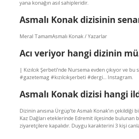
yana konağın asıl sahipleridir.
Asmalı Konak dizisinin senar
Meral TamamAsmalı Konak / Yazarlar
Acı veriyor hangi dizinin mü
| Kızılcık Şerbeti’nde Nursema evden çıkıyor ve bu s
#gazetemag #kızılcıkşerbeti #dergi… Instagram.
Asmalı Konak dizisi hangi ild
Dizinin anısına Ürgüp’te Asmalı Konak’ın çekildiği b
Kaz Dağları eteklerinde Edremit ilçesinde bulunan bi
ziyaretçilere kapalıdır. Duygu karakterini 3 kişi canl