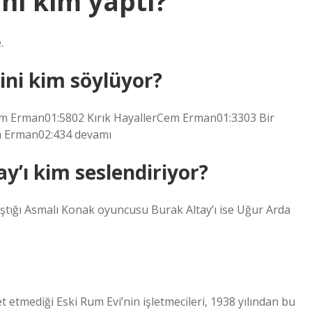
ni kim yaptı?
.
ini kim söylüyor?
m Erman01:5802 Kırık HayallerCem Erman01:3303 Bir
 Erman02:434 devamı
y’ı kim seslendiriyor?
aştığı Asmalı Konak oyuncusu Burak Altay’ı ise Uğur Arda
t etmediği Eski Rum Evi’nin işletmecileri, 1938 yılından bu