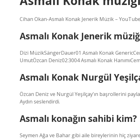
Asmalı Konak müziği
Cihan Okan-Asmalı Konak Jenerik Müzik – YouTube
Asmalı Konak Jenerik müziğ
Dizi MüzikSängerDauer01 Asmalı Konak GenericCe
UmutÖzcan Deniz02:3004 Asmalı Konak HanımıCem
Asmalı Konak Nurgül Yeşilça
Özcan Deniz ve Nurgül Yeşilçay’ın başrollerini payl
Aydın seslendirdi.
Asmalı konağın sahibi kim?
Seymen Ağa ve Bahar gibi aile bireylerinin hiç ziyare