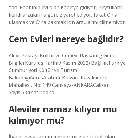
Yani Rabbinin evi olan Kâbe’ye gidiyor, Beytullah’ı
kendi arzularına göre ziyaret ediyor, fakat O’na
ulaşmak ve O’na bakmak için arzularını çiğnemiyor.
Cem Evleri nereye bağlıdır?
Alevi-Bektaşi Kültür ve Cemevi BaşkanlığıGenel
BilgilerKuruluş Tarihi9 Kasım 2022) BağlılıkTürkiye
Cumhuriyeti Kültür ve Turizm
BakanlığıAdresAtatürk Bulvarı, Kavaklıdere
Mahallesi, No: 149 Çankaya/ANKARAÇalışan
Sayısı534 satır daha
Aleviler namaz kılıyor mu
kılmıyor mu?
İbadet hayatlarının merkezine zikir ritüeli olan