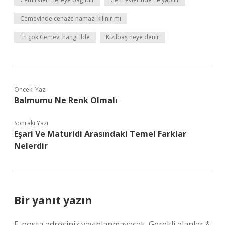
Cemevinde cenaze namazı kılınır mı
En çok Cemevi hangi ilde
Kızılbaş neye denir
Önceki Yazı
Balmumu Ne Renk Olmalı
Sonraki Yazı
Eşari Ve Maturidi Arasındaki Temel Farklar
Nelerdir
Bir yanıt yazın
E-posta adresiniz yayınlanmayacak.
Gerekli alanlar
*