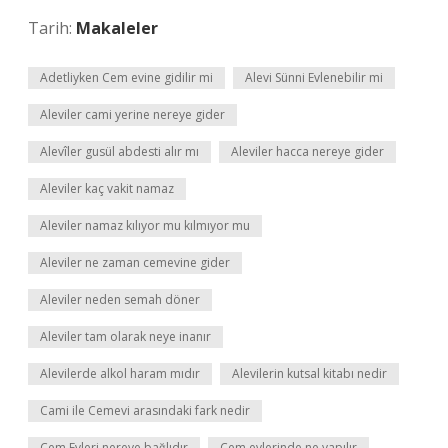
Tarih:
Makaleler
Adetliyken Cem evine gidilir mi
Alevi Sünni Evlenebilir mi
Aleviler cami yerine nereye gider
Alevîler gusül abdesti alır mı
Aleviler hacca nereye gider
Aleviler kaç vakit namaz
Aleviler namaz kılıyor mu kılmıyor mu
Aleviler ne zaman cemevine gider
Aleviler neden semah döner
Aleviler tam olarak neye inanır
Alevilerde alkol haram mıdır
Alevilerin kutsal kitabı nedir
Cami ile Cemevi arasındaki fark nedir
Cem Evleri nereye bağlıdır
Cem evlerinde ne yapılır