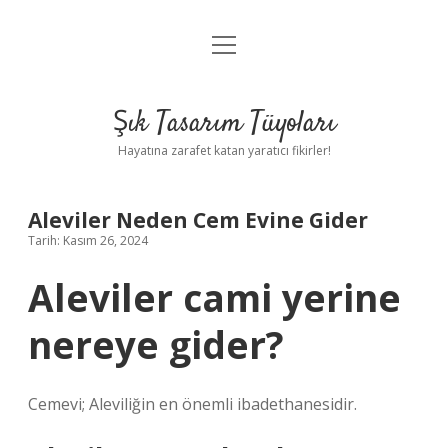
menüyü
Anasayfa
aç
Gizlilik Politikası
Şık Tasarım Tüyoları
Yasal Uyarı
Hayatına zarafet katan yaratıcı fikirler!
Hakkımızda
Aleviler Neden Cem Evine Gider
Tarih: Kasım 26, 2024
Aleviler cami yerine
nereye gider?
Cemevi; Aleviliğin en önemli ibadethanesidir.