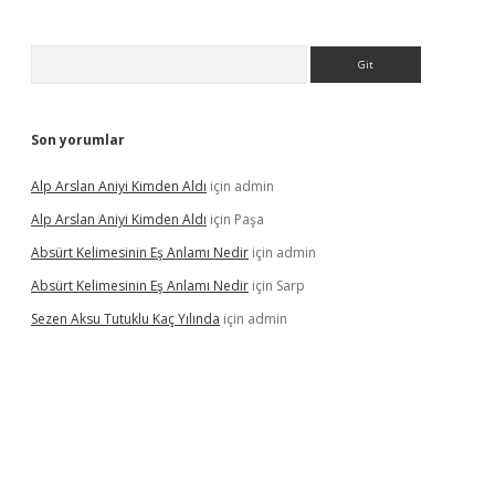
Arama
Son yorumlar
Alp Arslan Aniyi Kimden Aldı
için
admin
Alp Arslan Aniyi Kimden Aldı
için
Paşa
Absürt Kelimesinin Eş Anlamı Nedir
için
admin
Absürt Kelimesinin Eş Anlamı Nedir
için
Sarp
Sezen Aksu Tutuklu Kaç Yılında
için
admin
et