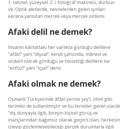
1. nesnel, yüzeysel. 2. i. fotoğraf makinesi, dürbün
vb. Optik aletlerde, nesnelerden gelen ışınları
ekrana yansıtan mercek veya mercek sistemi.
Afaki delil ne demek?
İnsanın kâinattaki her varlıkta gördüğü delillere
“afâkî” yani “dışsal”; kendi şahsında, mânevî ve
vicdanî olarak gördüğü ve hissettiği delillere ise
“enfûzî” yani “içsel” denir.
Afaki olmak ne demek?
Osmanlı Türkçesinde âfâkî yerine şey’î, zihnî gibi
terimler de kullanılmıştır ve bu terimler genel olarak
“dış dünyayla ilgili, bireyin kişisel görüş ve
inançlarından bağımsız olarak geçerli olan, herkesin
izleyip gözlemleyebileceği gerçek durumlarla ilgili