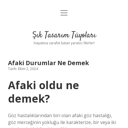
menüyü
Anasayfa
aç
Gizlilik Politikası
Şık Tasarım Tüyoları
Yasal Uyarı
Hayatına zarafet katan yaratıcı fikirler!
Hakkımızda
Afaki Durumlar Ne Demek
Tarih: Ekim 2, 2024
Afaki oldu ne
demek?
Göz hastalıklarından biri olan afaki göz hastalığı,
göz merceğinin yokluğu ile karakterize, bir veya iki