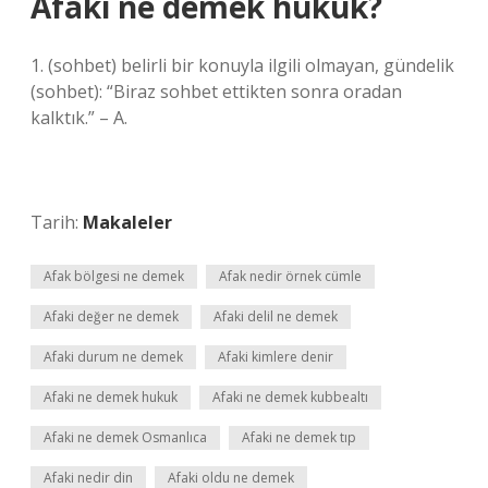
Afaki ne demek hukuk?
1. (sohbet) belirli bir konuyla ilgili olmayan, gündelik
(sohbet): “Biraz sohbet ettikten sonra oradan
kalktık.” – A.
Tarih:
Makaleler
Afak bölgesi ne demek
Afak nedir örnek cümle
Afaki değer ne demek
Afaki delil ne demek
Afaki durum ne demek
Afaki kimlere denir
Afaki ne demek hukuk
Afaki ne demek kubbealtı
Afaki ne demek Osmanlıca
Afaki ne demek tıp
Afaki nedir din
Afaki oldu ne demek