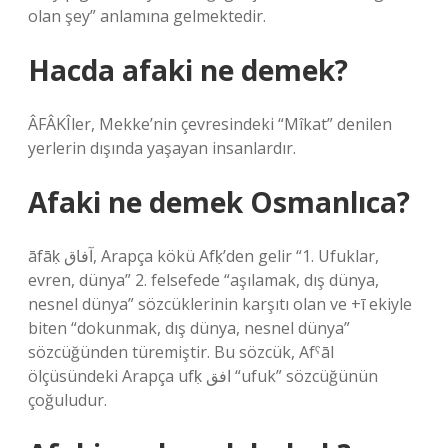
olan şey” anlamına gelmektedir.
Hacda afaki ne demek?
ÂFÂKÎler, Mekke’nin çevresindeki “Mîkat” denilen
yerlerin dışında yaşayan insanlardır.
Afaki ne demek Osmanlıca?
āfāḳ آفاق, Arapça kökü Afḳ’den gelir “1. Ufuklar,
evren, dünya” 2. felsefede “aşılamak, dış dünya,
nesnel dünya” sözcüklerinin karşıtı olan ve +ī ekiyle
biten “dokunmak, dış dünya, nesnel dünya”
sözcüğünden türemiştir. Bu sözcük, Afˁāl
ölçüsündeki Arapça ufḳ افق “ufuk” sözcüğünün
çoğuludur.