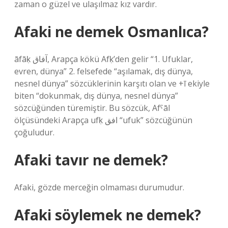
zaman o güzel ve ulaşılmaz kız vardır.
Afaki ne demek Osmanlıca?
āfāḳ آفاق, Arapça kökü Afḳ’den gelir “1. Ufuklar,
evren, dünya” 2. felsefede “aşılamak, dış dünya,
nesnel dünya” sözcüklerinin karşıtı olan ve +ī ekiyle
biten “dokunmak, dış dünya, nesnel dünya”
sözcüğünden türemiştir. Bu sözcük, Afˁāl
ölçüsündeki Arapça ufḳ افق “ufuk” sözcüğünün
çoğuludur.
Afaki tavır ne demek?
Afaki, gözde merceğin olmaması durumudur.
Afaki söylemek ne demek?