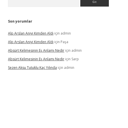
Son yorumlar
Alp Arslan Aniyi Kimden Aldı
için
admin
Alp Arslan Aniyi Kimden Aldı
için
Paşa
Absürt Kelimesinin Eş Anlamı Nedir
için
admin
Absürt Kelimesinin Eş Anlamı Nedir
için
Sarp
Sezen Aksu Tutuklu Kaç Yılında
için
admin
casinogir.net