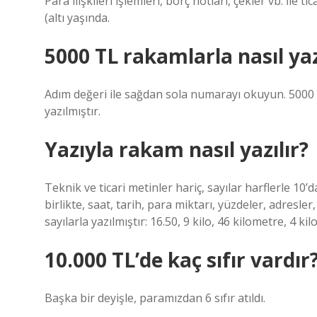
Para ilişkileri işlemleri, borç notları, çekler vb. İle t
(altı yaşında.
5000 TL rakamlarla nasıl yaz
Adım değeri ile sağdan sola numarayı okuyun. 5000 sa
yazılmıştır.
Yazıyla rakam nasıl yazılır?
Teknik ve ticari metinler hariç, sayılar harflerle 10
birlikte, saat, tarih, para miktarı, yüzdeler, adresler
sayılarla yazılmıştır: 16.50, 9 kilo, 46 ​​kilometre, 4 ki
10.000 TL’de kaç sıfır vardır
Başka bir deyişle, paramızdan 6 sıfır atıldı.