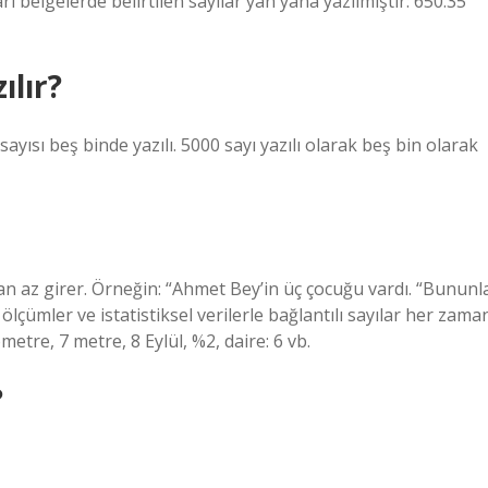
icari belgelerde belirtilen sayılar yan yana yazılmıştır: 650.35
ılır?
yısı beş binde yazılı. 5000 sayı yazılı olarak beş bin olarak
’dan az girer. Örneğin: “Ahmet Bey’in üç çocuğu vardı. “Bununl
, ölçümler ve istatistiksel verilerle bağlantılı sayılar her zama
lometre, 7 metre, 8 Eylül, %2, daire: 6 vb.
?