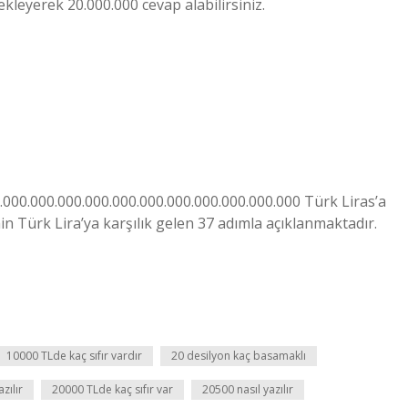
 20 ekleyerek 20.000.000 cevap alabilirsiniz.
8.000.000.000.000.000.000.000.000.000.000.000 Türk Liras’a
in Türk Lira’ya karşılık gelen 37 adımla açıklanmaktadır.
10000 TLde kaç sıfır vardır
20 desilyon kaç basamaklı
zılır
20000 TLde kaç sıfır var
20500 nasıl yazılır