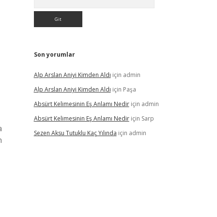
Son yorumlar
Alp Arslan Aniyi Kimden Aldı
için
admin
Alp Arslan Aniyi Kimden Aldı
için
Paşa
Absürt Kelimesinin Eş Anlamı Nedir
için
admin
Absürt Kelimesinin Eş Anlamı Nedir
için
Sarp
a
Sezen Aksu Tutuklu Kaç Yılında
için
admin
n