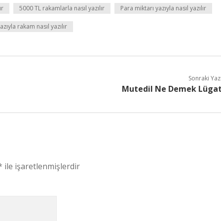
ır
5000 TL rakamlarla nasıl yazılır
Para miktarı yazıyla nasıl yazılır
azıyla rakam nasıl yazılır
Sonraki Yaz
Mutedil Ne Demek Lüga
*
ile işaretlenmişlerdir