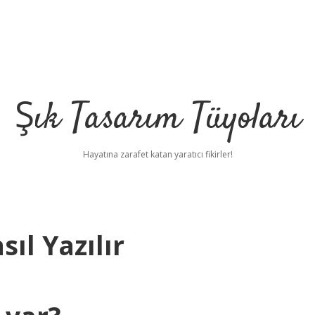
Şık Tasarım Tüyoları
Hayatına zarafet katan yaratıcı fikirler!
ıl Yazılır