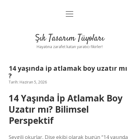
menüyü
Anasayfa
aç
Gizlilik Politikası
Şık Tasarım Tüyoları
Yasal Uyarı
Hayatına zarafet katan yaratıcı fikirler!
Hakkımızda
14 yaşında ip atlamak boy uzatır mı
?
Tarih: Haziran 5, 2026
14 Yaşında İp Atlamak Boy
Uzatır mı? Bilimsel
Perspektif
Sevgili okurlar, Dise ekibi olarak bugün “14 yaşında