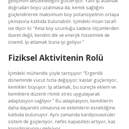
gelişimini desteklediğini gösteriyor. Yani ip atlamak
doğrudan boyu uzatmasa da, kemik sağlığını
güçlendirerek maksimum boy potansiyelinin ortaya
çıkmasına katkıda bulunabilir. İçimdeki insan tarafı
ise diyor ki: “Ama boy uzunluğu sadece ölçümlerden
ibaret değil, kendini dik ve enerjik hissetmek de
önemli. İp atlamak buna iyi geliyor.”
Fiziksel Aktivitenin Rolü
İçimdeki mühendis şöyle tartışıyor: “Ergenlik
döneminde vücut hızla değişiyor; kaslar güçleniyor,
kemikler büyüyor. İp atlamak, bu süreçte eklem ve
kemiklere düzenli ritmik stres uygulayarak
adaptasyon sağlıyor.” Bu adaptasyon, kemiklerin
daha dayanıklı olmasına ve eklemlerin esnekliğine
katkıda bulunuyor. Aynı zamanda kardiyovasküler
sistem de güçleniyor, nefes kapasitesi artıyor, kas
koordinasyonu gelişiyor.