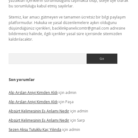
yazdıkları içeriklerin sorumluluğunu taşımakta olup, siteye üye olarak
bu sorumluluğu kabul etmiş sayılırlar.
Sitemiz, kar amacı gütmeyen ve tamamen ücretsiz bir bilgi paylaşım
platformudur. Hukuka ve yasal düzenlemelere aykırı olduğunu
düşündüğünüz içerikleri,
backlinkpanelicomtr@gmail.com
adresine
bildirmeniz halinde, ilgili içerikler yasal süre içerisinde sitemizden
kaldırılacaktır.
Arama
Son yorumlar
Alp Arslan Aniyi Kimden Aldı
için
admin
Alp Arslan Aniyi Kimden Aldı
için
Paşa
Absürt Kelimesinin Eş Anlamı Nedir
için
admin
Absürt Kelimesinin Eş Anlamı Nedir
için
Sarp
Sezen Aksu Tutuklu Kaç Yılında
için
admin