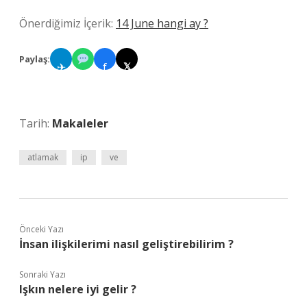
Önerdiğimiz İçerik:
14 June hangi ay ?
Paylaş:
✈
f
𝕏
Tarih:
Makaleler
atlamak
ip
ve
Önceki Yazı
İnsan ilişkilerimi nasıl geliştirebilirim ?
Sonraki Yazı
Işkın nelere iyi gelir ?