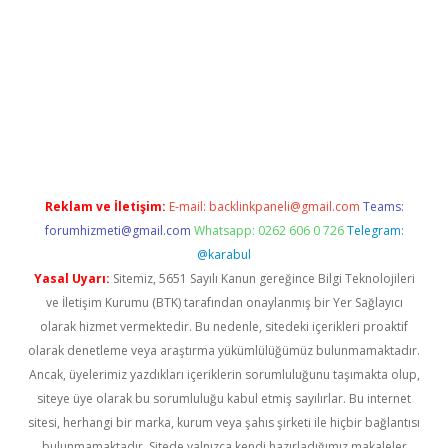
dcasinogir.net
Reklam ve İletişim:
E-mail:
backlinkpaneli@gmail.com
Teams:
forumhizmeti@gmail.com
Whatsapp: 0262 606 0 726
Telegram:
@karabul
Yasal Uyarı:
Sitemiz, 5651 Sayılı Kanun gereğince Bilgi Teknolojileri
ve İletişim Kurumu (BTK) tarafından onaylanmış bir Yer Sağlayıcı
olarak hizmet vermektedir. Bu nedenle, sitedeki içerikleri proaktif
olarak denetleme veya araştırma yükümlülüğümüz bulunmamaktadır.
Ancak, üyelerimiz yazdıkları içeriklerin sorumluluğunu taşımakta olup,
siteye üye olarak bu sorumluluğu kabul etmiş sayılırlar. Bu internet
sitesi, herhangi bir marka, kurum veya şahıs şirketi ile hiçbir bağlantısı
bulunmamaktadır. Sitede yalnızca kendi hazırladığımız makaleler