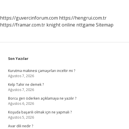
Mektubu
Nereye
Gönderilir
https://guvercinforum.com
https://hengrui.com.tr
https://framar.com.tr
knight online
nttgame
Sitemap
Sidebar
Son Yazılar
Kurutma makinesi çamaşırları inceltir mi ?
Ağustos 7, 2026
Kelp Tahir ne demek ?
Ağustos 7, 2026
Borcu geri öderken açıklamaya ne yazılır ?
Ağustos 6, 2026
Koşuda başarılı olmak için ne yapmalı ?
Ağustos 5, 2026
Avar dili nedir ?