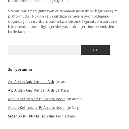
bu sorumluluğu kabul etmiş sayılırlar.
Sitemiz, kar amacı gütmeyen ve tamamen ücretsiz bir bilgi paylaşım
platformudur. Hukuka ve yasal düzenlemelere aykırı olduğunu
düşündüğünüz içerikleri,
backlinkpanelicomtr@gmail.com
adresine
bildirmeniz halinde, ilgili içerikler yasal süre içerisinde sitemizden
kaldırılacaktır.
Arama
Son yorumlar
Alp Arslan Aniyi Kimden Aldı
için
admin
Alp Arslan Aniyi Kimden Aldı
için
Paşa
Absürt Kelimesinin Eş Anlamı Nedir
için
admin
Absürt Kelimesinin Eş Anlamı Nedir
için
Sarp
Sezen Aksu Tutuklu Kaç Yılında
için
admin