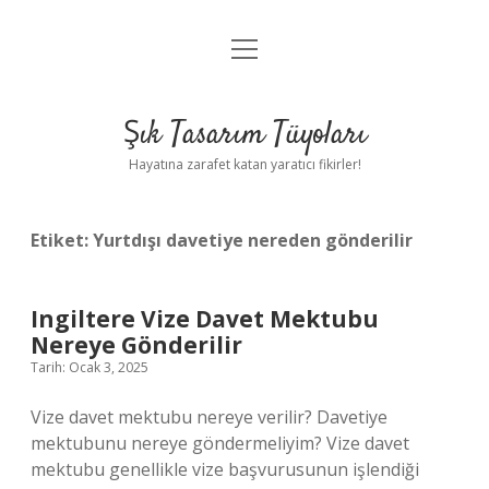
menüyü
Anasayfa
aç
Gizlilik Politikası
Şık Tasarım Tüyoları
Yasal Uyarı
Hayatına zarafet katan yaratıcı fikirler!
Hakkımızda
Etiket:
Yurtdışı davetiye nereden gönderilir
Ingiltere Vize Davet Mektubu
Nereye Gönderilir
Tarih: Ocak 3, 2025
Vize davet mektubu nereye verilir? Davetiye
mektubunu nereye göndermeliyim? Vize davet
mektubu genellikle vize başvurusunun işlendiği