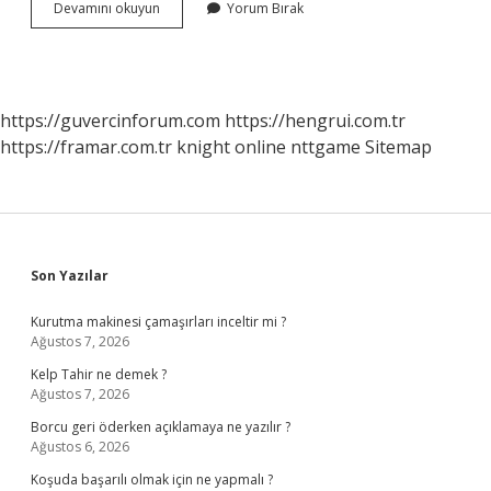
Mağaraların
Devamını okuyun
Yorum Bırak
Adları
Nelerdir
https://guvercinforum.com
https://hengrui.com.tr
https://framar.com.tr
knight online
nttgame
Sitemap
Sidebar
Son Yazılar
Kurutma makinesi çamaşırları inceltir mi ?
Ağustos 7, 2026
Kelp Tahir ne demek ?
Ağustos 7, 2026
Borcu geri öderken açıklamaya ne yazılır ?
Ağustos 6, 2026
Koşuda başarılı olmak için ne yapmalı ?