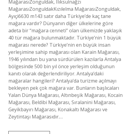
MağarasıZonguldak, Ilıksuİnağzı
MağarasıZonguldakKızılelma MağarasıZonguldak,
Ayıçi6630 m143 satır daha Türkiye’de kaç tane
mağara vardır? Dünyanın diğer ülkelerine göre
adeta bir “mağara cenneti” olan ülkemizde yaklaşık
40 tür mağara bulunmaktadır. Türkiye’nin 1 büyük
mağarası nerede? Türkiye’nin en büyük insan
yerleşimine sahip mağarası olan Karain Mağarası,
1946 yılından bu yana sürdürülen kazılarla Antalya
bölgesinde 500 bin yıl önce yerleşim olduğunun
kanıtı olarak değerlendiriliyor. Antalya’daki
mağaralar hangileri? Antalya’da turizme açılmayı
bekleyen pek çok mağara var. Bunların başlıcaları
Yalan Dünya Mağarası, Altınbeşik Mağarası, Kocain
Mağarası, Beldibi Mağarası, Sıralanini Mağarası,
Geyikbayırı Mağarası, Konakaltı Mağarası ve
Zeytintaşı Mağarasıdır.…