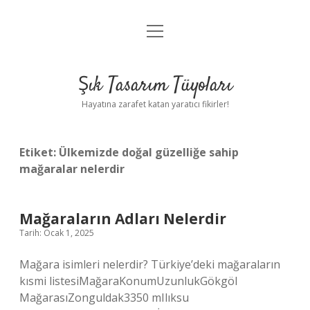
menüyü
Anasayfa
aç
Gizlilik Politikası
Şık Tasarım Tüyoları
Yasal Uyarı
Hayatına zarafet katan yaratıcı fikirler!
Hakkımızda
Etiket:
Ülkemizde doğal güzelliğe sahip
mağaralar nelerdir
Mağaraların Adları Nelerdir
Tarih: Ocak 1, 2025
Mağara isimleri nelerdir? Türkiye’deki mağaraların
kısmi listesiMağaraKonumUzunlukGökgöl
MağarasıZonguldak3350 mIlıksu