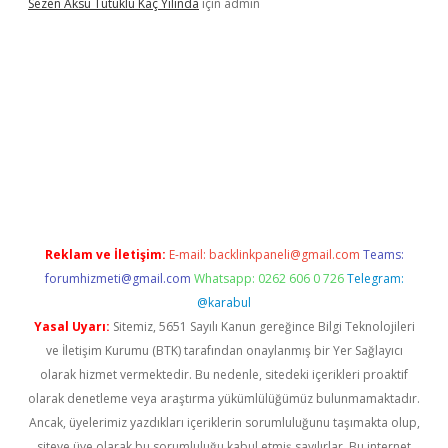
Sezen Aksu Tutuklu Kaç Yılında
için
admin
dcasinogir.net
Reklam ve İletişim:
E-mail:
backlinkpaneli@gmail.com
Teams:
forumhizmeti@gmail.com
Whatsapp: 0262 606 0 726
Telegram:
@karabul
Yasal Uyarı:
Sitemiz, 5651 Sayılı Kanun gereğince Bilgi Teknolojileri
ve İletişim Kurumu (BTK) tarafından onaylanmış bir Yer Sağlayıcı
olarak hizmet vermektedir. Bu nedenle, sitedeki içerikleri proaktif
olarak denetleme veya araştırma yükümlülüğümüz bulunmamaktadır.
Ancak, üyelerimiz yazdıkları içeriklerin sorumluluğunu taşımakta olup,
siteye üye olarak bu sorumluluğu kabul etmiş sayılırlar. Bu internet