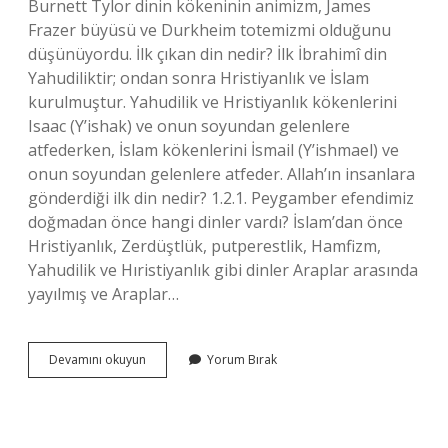
Burnett Tylor dinin kökeninin animizm, James
Frazer büyüsü ve Durkheim totemizmi olduğunu
düşünüyordu. İlk çıkan din nedir? İlk İbrahimî din
Yahudiliktir; ondan sonra Hristiyanlık ve İslam
kurulmuştur. Yahudilik ve Hristiyanlık kökenlerini
Isaac (Y’ishak) ve onun soyundan gelenlere
atfederken, İslam kökenlerini İsmail (Y’ishmael) ve
onun soyundan gelenlere atfeder. Allah’ın insanlara
gönderdiği ilk din nedir? 1.2.1. Peygamber efendimiz
doğmadan önce hangi dinler vardı? İslam’dan önce
Hristiyanlık, Zerdüştlük, putperestlik, Hamfizm,
Yahudilik ve Hıristiyanlık gibi dinler Araplar arasında
yayılmış ve Araplar…
Bütün
Devamını okuyun
Yorum Bırak
Dinler
Nereye
Indi