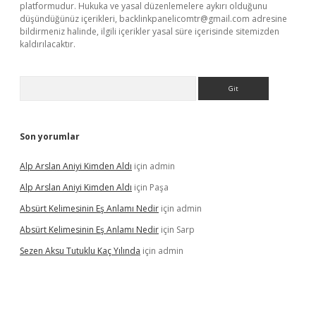
platformudur. Hukuka ve yasal düzenlemelere aykırı olduğunu
düşündüğünüz içerikleri,
backlinkpanelicomtr@gmail.com
adresine
bildirmeniz halinde, ilgili içerikler yasal süre içerisinde sitemizden
kaldırılacaktır.
Arama
Son yorumlar
Alp Arslan Aniyi Kimden Aldı
için
admin
Alp Arslan Aniyi Kimden Aldı
için
Paşa
Absürt Kelimesinin Eş Anlamı Nedir
için
admin
Absürt Kelimesinin Eş Anlamı Nedir
için
Sarp
Sezen Aksu Tutuklu Kaç Yılında
için
admin