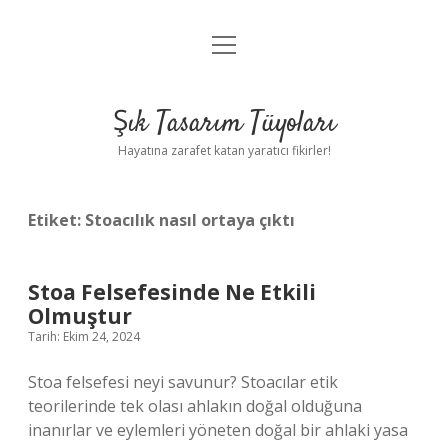
menüyü
Anasayfa
aç
Gizlilik Politikası
Şık Tasarım Tüyoları
Yasal Uyarı
Hayatına zarafet katan yaratıcı fikirler!
Hakkımızda
Etiket:
Stoacılık nasıl ortaya çıktı
Stoa Felsefesinde Ne Etkili
Olmuştur
Tarih: Ekim 24, 2024
Stoa felsefesi neyi savunur? Stoacılar etik
teorilerinde tek olası ahlakın doğal olduğuna
inanırlar ve eylemleri yöneten doğal bir ahlaki yasa