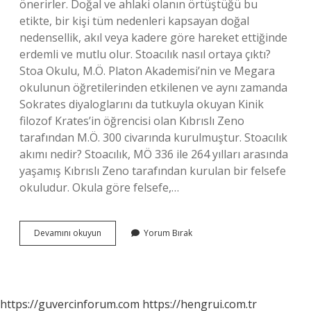
önerirler. Doğal ve ahlaki olanın örtüştüğü bu
etikte, bir kişi tüm nedenleri kapsayan doğal
nedensellik, akıl veya kadere göre hareket ettiğinde
erdemli ve mutlu olur. Stoacılık nasıl ortaya çıktı?
Stoa Okulu, M.Ö. Platon Akademisi’nin ve Megara
okulunun öğretilerinden etkilenen ve aynı zamanda
Sokrates diyaloglarını da tutkuyla okuyan Kinik
filozof Krates’in öğrencisi olan Kıbrıslı Zeno
tarafından M.Ö. 300 civarında kurulmuştur. Stoacılık
akımı nedir? Stoacılık, MÖ 336 ile 264 yılları arasında
yaşamış Kıbrıslı Zeno tarafından kurulan bir felsefe
okuludur. Okula göre felsefe,…
Stoa
Devamını okuyun
Yorum Bırak
Felsefesinde
Ne
Etkili
Olmuştur
https://guvercinforum.com
https://hengrui.com.tr