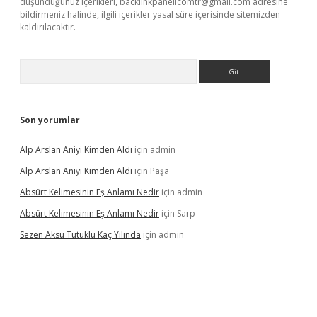
düşündüğünüz içerikleri,
backlinkpanelicomtr@gmail.com
adresine
bildirmeniz halinde, ilgili içerikler yasal süre içerisinde sitemizden
kaldırılacaktır.
Arama
Son yorumlar
Alp Arslan Aniyi Kimden Aldı
için
admin
Alp Arslan Aniyi Kimden Aldı
için
Paşa
Absürt Kelimesinin Eş Anlamı Nedir
için
admin
Absürt Kelimesinin Eş Anlamı Nedir
için
Sarp
Sezen Aksu Tutuklu Kaç Yılında
için
admin