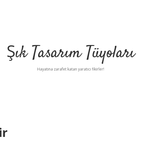
Şık Tasarım Tüyoları
Hayatına zarafet katan yaratıcı fikirler!
ir