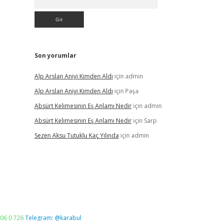
Son yorumlar
Alp Arslan Aniyi Kimden Aldı
için
admin
Alp Arslan Aniyi Kimden Aldı
için
Paşa
Absürt Kelimesinin Eş Anlamı Nedir
için
admin
Absürt Kelimesinin Eş Anlamı Nedir
için
Sarp
Sezen Aksu Tutuklu Kaç Yılında
için
admin
06 0 726
Telegram: @karabul