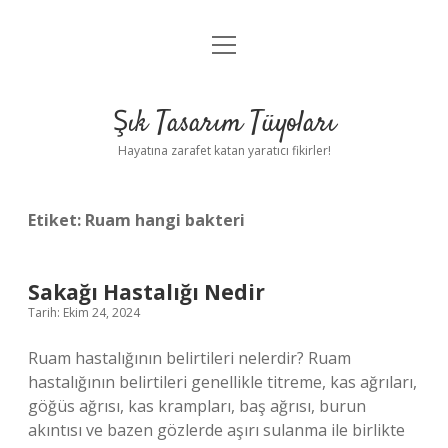
menüyü
Anasayfa
aç
Gizlilik Politikası
Şık Tasarım Tüyoları
Yasal Uyarı
Hayatına zarafet katan yaratıcı fikirler!
Hakkımızda
Etiket:
Ruam hangi bakteri
Sakağı Hastalığı Nedir
Tarih: Ekim 24, 2024
Ruam hastalığının belirtileri nelerdir? Ruam
hastalığının belirtileri genellikle titreme, kas ağrıları,
göğüs ağrısı, kas krampları, baş ağrısı, burun
akıntısı ve bazen gözlerde aşırı sulanma ile birlikte