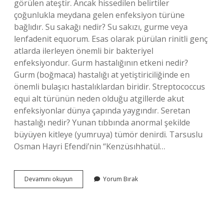
görülen ateştir. Ancak hissedilen belirtiler
çoğunlukla meydana gelen enfeksiyon türüne
bağlıdır. Su sakağı nedir? Su sakızı, gurme veya
lenfadenit equorum. Esas olarak pürülan rinitli genç
atlarda ilerleyen önemli bir bakteriyel
enfeksiyondur. Gurm hastalığının etkeni nedir?
Gurm (boğmaca) hastalığı at yetiştiriciliğinde en
önemli bulaşıcı hastalıklardan biridir. Streptococcus
equi alt türünün neden olduğu atgillerde akut
enfeksiyonlar dünya çapında yaygındır. Seretan
hastalığı nedir? Yunan tıbbında anormal şekilde
büyüyen kitleye (yumruya) tümör denirdi. Tarsuslu
Osman Hayri Efendi’nin “Kenzüsıhhatül…
Sakağı
Devamını okuyun
Yorum Bırak
Hastalığı
Nedir