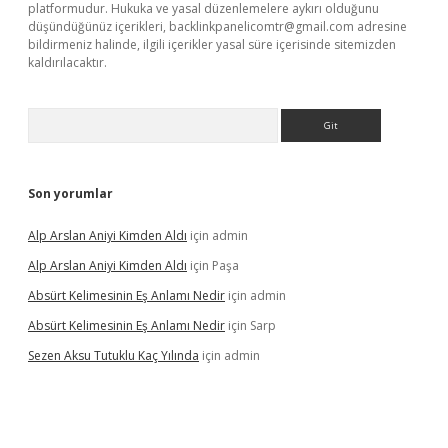
platformudur. Hukuka ve yasal düzenlemelere aykırı olduğunu
düşündüğünüz içerikleri,
backlinkpanelicomtr@gmail.com
adresine
bildirmeniz halinde, ilgili içerikler yasal süre içerisinde sitemizden
kaldırılacaktır.
Arama
Son yorumlar
Alp Arslan Aniyi Kimden Aldı
için
admin
Alp Arslan Aniyi Kimden Aldı
için
Paşa
Absürt Kelimesinin Eş Anlamı Nedir
için
admin
Absürt Kelimesinin Eş Anlamı Nedir
için
Sarp
Sezen Aksu Tutuklu Kaç Yılında
için
admin