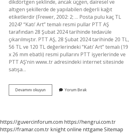
dikdörtgen şeklinde, ancak üçgen, dairesel ve
altıgen şekillerde de yapılabilen değerli kağıt
etiketlerdir (Frewer, 2002: 2; … Posta pulu kaç TL
2024? “Katı’ Art” temalı resmi pullar PTT AŞ
tarafından 28 Şubat 2024 tarihinde tedavüle
çıkarılmıştır. PTT AŞ, 28 Şubat 2024 tarihinde 20 TL,
56 TL ve 120 TL değerlerindeki “Katı’ Art” temalı (19
x 26 mm ebatlı) resmi pullarını PTT işyerlerinde ve
PTT AŞ’nin www..tr adresindeki internet sitesinde
satışa…
Ptt
Devamını okuyun
Yorum Bırak
Posta
Pulu
Nedir
https://guvercinforum.com
https://hengrui.com.tr
https://framar.com.tr
knight online
nttgame
Sitemap