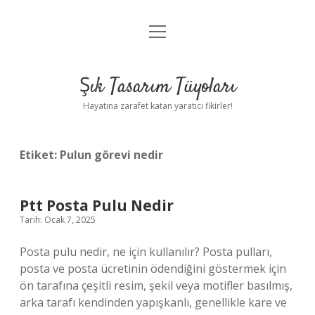
menüyü
Anasayfa
aç
Gizlilik Politikası
Şık Tasarım Tüyoları
Yasal Uyarı
Hayatına zarafet katan yaratıcı fikirler!
Hakkımızda
Etiket:
Pulun görevi nedir
Ptt Posta Pulu Nedir
Tarih: Ocak 7, 2025
Posta pulu nedir, ne için kullanılır? Posta pulları,
posta ve posta ücretinin ödendiğini göstermek için
ön tarafına çeşitli resim, şekil veya motifler basılmış,
arka tarafı kendinden yapışkanlı, genellikle kare ve