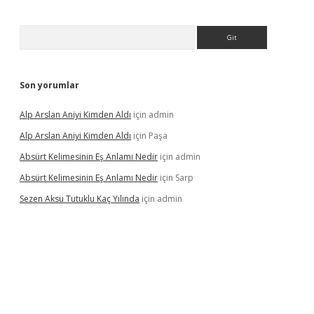
Arama
Son yorumlar
Alp Arslan Aniyi Kimden Aldı
için
admin
Alp Arslan Aniyi Kimden Aldı
için
Paşa
Absürt Kelimesinin Eş Anlamı Nedir
için
admin
Absürt Kelimesinin Eş Anlamı Nedir
için
Sarp
Sezen Aksu Tutuklu Kaç Yılında
için
admin
inogir.net