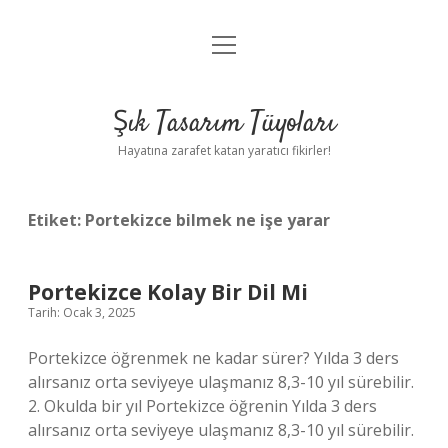
menüyü
Anasayfa
aç
Gizlilik Politikası
Şık Tasarım Tüyoları
Yasal Uyarı
Hayatına zarafet katan yaratıcı fikirler!
Hakkımızda
Etiket:
Portekizce bilmek ne işe yarar
Portekizce Kolay Bir Dil Mi
Tarih: Ocak 3, 2025
Portekizce öğrenmek ne kadar sürer? Yılda 3 ders
alırsanız orta seviyeye ulaşmanız 8,3-10 yıl sürebilir.
2. Okulda bir yıl Portekizce öğrenin Yılda 3 ders
alırsanız orta seviyeye ulaşmanız 8,3-10 yıl sürebilir.