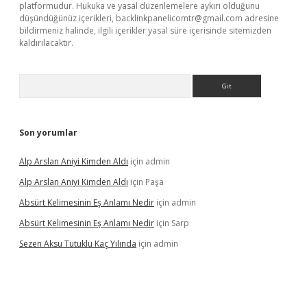
platformudur. Hukuka ve yasal düzenlemelere aykırı olduğunu
düşündüğünüz içerikleri,
backlinkpanelicomtr@gmail.com
adresine
bildirmeniz halinde, ilgili içerikler yasal süre içerisinde sitemizden
kaldırılacaktır.
Arama
Son yorumlar
Alp Arslan Aniyi Kimden Aldı
için
admin
Alp Arslan Aniyi Kimden Aldı
için
Paşa
Absürt Kelimesinin Eş Anlamı Nedir
için
admin
Absürt Kelimesinin Eş Anlamı Nedir
için
Sarp
Sezen Aksu Tutuklu Kaç Yılında
için
admin