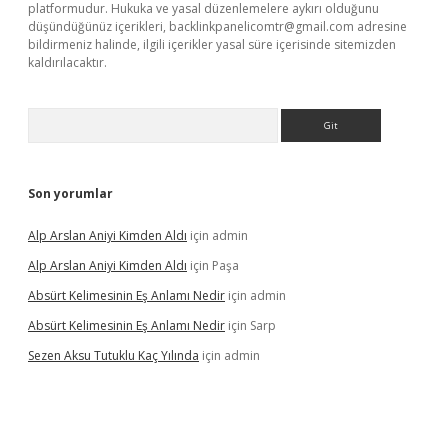
platformudur. Hukuka ve yasal düzenlemelere aykırı olduğunu
düşündüğünüz içerikleri,
backlinkpanelicomtr@gmail.com
adresine
bildirmeniz halinde, ilgili içerikler yasal süre içerisinde sitemizden
kaldırılacaktır.
Arama
Son yorumlar
Alp Arslan Aniyi Kimden Aldı
için
admin
Alp Arslan Aniyi Kimden Aldı
için
Paşa
Absürt Kelimesinin Eş Anlamı Nedir
için
admin
Absürt Kelimesinin Eş Anlamı Nedir
için
Sarp
Sezen Aksu Tutuklu Kaç Yılında
için
admin