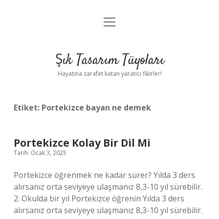
menüyü
Anasayfa
aç
Gizlilik Politikası
Şık Tasarım Tüyoları
Yasal Uyarı
Hayatına zarafet katan yaratıcı fikirler!
Hakkımızda
Etiket:
Portekizce bayan ne demek
Portekizce Kolay Bir Dil Mi
Tarih: Ocak 3, 2025
Portekizce öğrenmek ne kadar sürer? Yılda 3 ders
alırsanız orta seviyeye ulaşmanız 8,3-10 yıl sürebilir.
2. Okulda bir yıl Portekizce öğrenin Yılda 3 ders
alırsanız orta seviyeye ulaşmanız 8,3-10 yıl sürebilir.