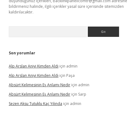
düşündüğünüz içerikleri,
backlinkpanelicomtr@gmail.com
adresine
bildirmeniz halinde, ilgili içerikler yasal süre içerisinde sitemizden
kaldırılacaktır.
Arama
Son yorumlar
Alp Arslan Aniyi Kimden Aldı
için
admin
Alp Arslan Aniyi Kimden Aldı
için
Paşa
Absürt Kelimesinin Eş Anlamı Nedir
için
admin
Absürt Kelimesinin Eş Anlamı Nedir
için
Sarp
Sezen Aksu Tutuklu Kaç Yılında
için
admin