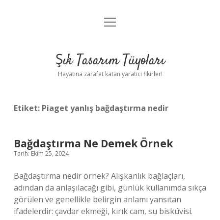
menüyü
Anasayfa
aç
Gizlilik Politikası
Şık Tasarım Tüyoları
Yasal Uyarı
Hayatına zarafet katan yaratıcı fikirler!
Hakkımızda
Etiket:
Piaget yanlış bağdaştırma nedir
Bağdaştırma Ne Demek Örnek
Tarih: Ekim 25, 2024
Bağdaştırma nedir örnek? Alışkanlık bağlaçları,
adından da anlaşılacağı gibi, günlük kullanımda sıkça
görülen ve genellikle belirgin anlamı yansıtan
ifadelerdir: çavdar ekmeği, kırık cam, su bisküvisi.