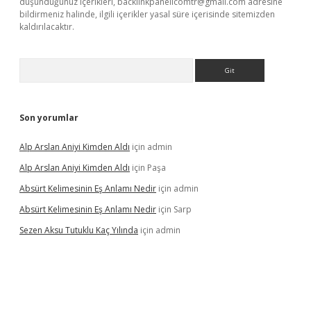
düşündüğünüz içerikleri,
backlinkpanelicomtr@gmail.com
adresine
bildirmeniz halinde, ilgili içerikler yasal süre içerisinde sitemizden
kaldırılacaktır.
Arama
Son yorumlar
Alp Arslan Aniyi Kimden Aldı
için
admin
Alp Arslan Aniyi Kimden Aldı
için
Paşa
Absürt Kelimesinin Eş Anlamı Nedir
için
admin
Absürt Kelimesinin Eş Anlamı Nedir
için
Sarp
Sezen Aksu Tutuklu Kaç Yılında
için
admin