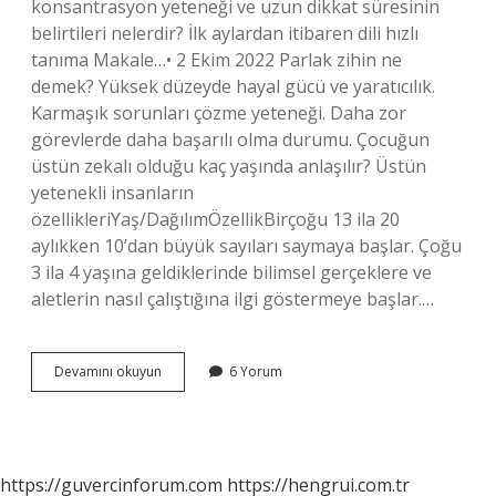
konsantrasyon yeteneği ve uzun dikkat süresinin
belirtileri nelerdir? İlk aylardan itibaren dili hızlı
tanıma Makale…• 2 Ekim 2022 Parlak zihin ne
demek? Yüksek düzeyde hayal gücü ve yaratıcılık.
Karmaşık sorunları çözme yeteneği. Daha zor
görevlerde daha başarılı olma durumu. Çocuğun
üstün zekalı olduğu kaç yaşında anlaşılır? Üstün
yetenekli insanların
özellikleriYaş/DağılımÖzellikBirçoğu 13 ila 20
aylıkken 10’dan büyük sayıları saymaya başlar. Çoğu
3 ila 4 yaşına geldiklerinde bilimsel gerçeklere ve
aletlerin nasıl çalıştığına ilgi göstermeye başlar.…
Parlak
Devamını okuyun
6 Yorum
Çocuk
Ne
Anlama
Gelir
https://guvercinforum.com
https://hengrui.com.tr