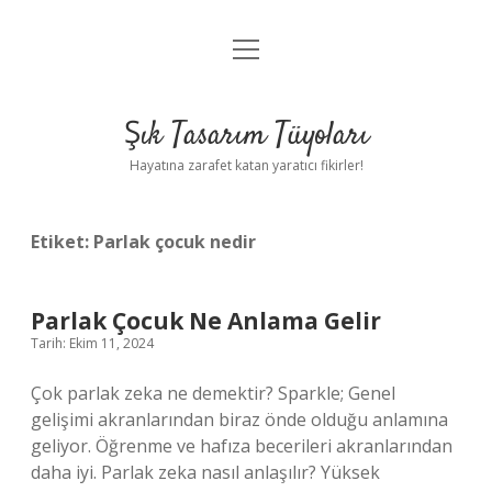
menüyü
Anasayfa
aç
Gizlilik Politikası
Şık Tasarım Tüyoları
Yasal Uyarı
Hayatına zarafet katan yaratıcı fikirler!
Hakkımızda
Etiket:
Parlak çocuk nedir
Parlak Çocuk Ne Anlama Gelir
Tarih: Ekim 11, 2024
Çok parlak zeka ne demektir? Sparkle; Genel
gelişimi akranlarından biraz önde olduğu anlamına
geliyor. Öğrenme ve hafıza becerileri akranlarından
daha iyi. Parlak zeka nasıl anlaşılır? Yüksek