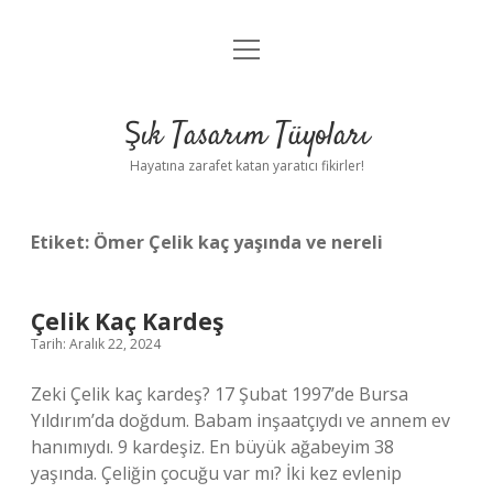
menüyü
Anasayfa
aç
Gizlilik Politikası
Şık Tasarım Tüyoları
Yasal Uyarı
Hayatına zarafet katan yaratıcı fikirler!
Hakkımızda
Etiket:
Ömer Çelik kaç yaşında ve nereli
Çelik Kaç Kardeş
Tarih: Aralık 22, 2024
Zeki Çelik kaç kardeş? 17 Şubat 1997’de Bursa
Yıldırım’da doğdum. Babam inşaatçıydı ve annem ev
hanımıydı. 9 kardeşiz. En büyük ağabeyim 38
yaşında. Çeliğin çocuğu var mı? İki kez evlenip