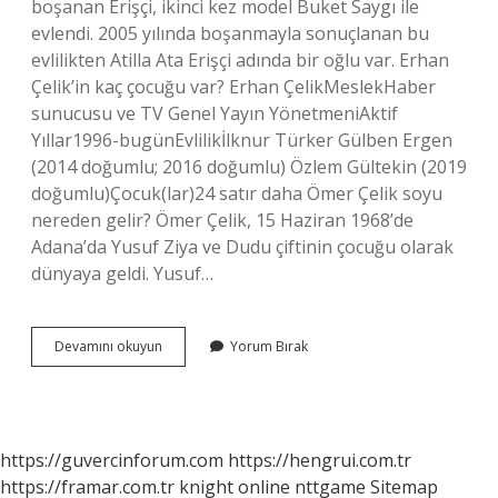
boşanan Erişçi, ikinci kez model Buket Saygı ile
evlendi. 2005 yılında boşanmayla sonuçlanan bu
evlilikten Atilla Ata Erişçi adında bir oğlu var. Erhan
Çelik’in kaç çocuğu var? Erhan ÇelikMeslekHaber
sunucusu ve TV Genel Yayın YönetmeniAktif
Yıllar1996-bugünEvlilikİlknur Türker Gülben Ergen
(2014 doğumlu; 2016 doğumlu) Özlem Gültekin (2019
doğumlu)Çocuk(lar)24 satır daha Ömer Çelik soyu
nereden gelir? Ömer Çelik, 15 Haziran 1968’de
Adana’da Yusuf Ziya ve Dudu çiftinin çocuğu olarak
dünyaya geldi. Yusuf…
Çelik
Devamını okuyun
Yorum Bırak
Kaç
Kardeş
https://guvercinforum.com
https://hengrui.com.tr
https://framar.com.tr
knight online
nttgame
Sitemap