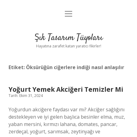
menüyü
Anasayfa
aç
Gizlilik Politikası
Şık Tasarım Tüyoları
Yasal Uyarı
Hayatına zarafet katan yaratıcı fikirler!
Hakkımızda
Etiket:
Öksürüğün ciğerlere indiği nasıl anlaşılır
Yoğurt Yemek Akciğeri Temizler Mi
Tarih: Ekim 31, 2024
Yoğurdun akciğere faydası var mı? Akciğer sağlığını
destekleyen ve iyi gelen başlıca besinler elma, muz,
yaban mersini, kırmızı lahana, domates, pancar,
zerdeçal, yoğurt, sarımsak, zeytinyağı ve