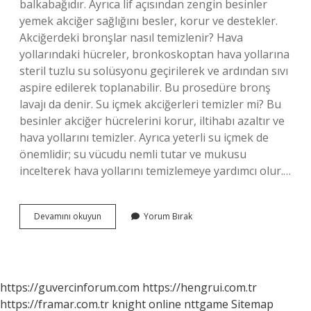
balkabağıdır. Ayrıca lif açısından zengin besinler
yemek akciğer sağlığını besler, korur ve destekler.
Akciğerdeki bronşlar nasıl temizlenir? Hava
yollarındaki hücreler, bronkoskoptan hava yollarına
steril tuzlu su solüsyonu geçirilerek ve ardından sıvı
aspire edilerek toplanabilir. Bu prosedüre bronş
lavajı da denir. Su içmek akciğerleri temizler mi? Bu
besinler akciğer hücrelerini korur, iltihabı azaltır ve
hava yollarını temizler. Ayrıca yeterli su içmek de
önemlidir; su vücudu nemli tutar ve mukusu
incelterek hava yollarını temizlemeye yardımcı olur.…
Yoğurt
Devamını okuyun
Yorum Bırak
Yemek
Akciğeri
Temizler
Mi
https://guvercinforum.com
https://hengrui.com.tr
https://framar.com.tr
knight online
nttgame
Sitemap