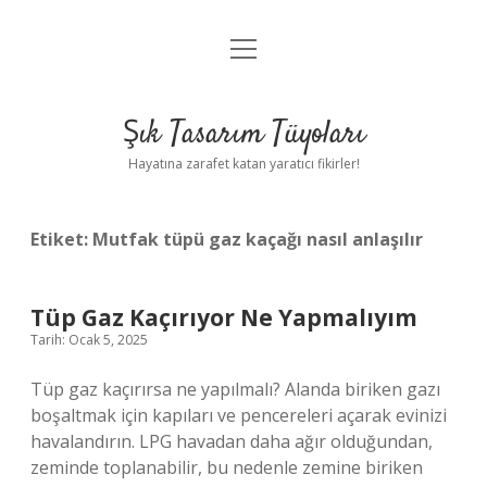
menüyü
Anasayfa
aç
Gizlilik Politikası
Şık Tasarım Tüyoları
Yasal Uyarı
Hayatına zarafet katan yaratıcı fikirler!
Hakkımızda
Etiket:
Mutfak tüpü gaz kaçağı nasıl anlaşılır
Tüp Gaz Kaçırıyor Ne Yapmalıyım
Tarih: Ocak 5, 2025
Tüp gaz kaçırırsa ne yapılmalı? Alanda biriken gazı
boşaltmak için kapıları ve pencereleri açarak evinizi
havalandırın. LPG havadan daha ağır olduğundan,
zeminde toplanabilir, bu nedenle zemine biriken