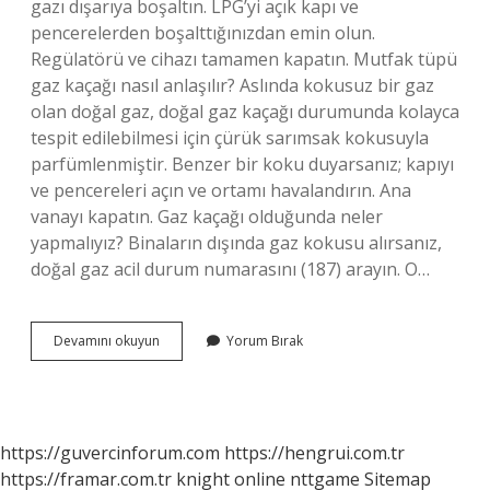
gazı dışarıya boşaltın. LPG’yi açık kapı ve
pencerelerden boşalttığınızdan emin olun.
Regülatörü ve cihazı tamamen kapatın. Mutfak tüpü
gaz kaçağı nasıl anlaşılır? Aslında kokusuz bir gaz
olan doğal gaz, doğal gaz kaçağı durumunda kolayca
tespit edilebilmesi için çürük sarımsak kokusuyla
parfümlenmiştir. Benzer bir koku duyarsanız; kapıyı
ve pencereleri açın ve ortamı havalandırın. Ana
vanayı kapatın. Gaz kaçağı olduğunda neler
yapmalıyız? Binaların dışında gaz kokusu alırsanız,
doğal gaz acil durum numarasını (187) arayın. O…
Tüp
Devamını okuyun
Yorum Bırak
Gaz
Kaçırıyor
Ne
Yapmalıyım
https://guvercinforum.com
https://hengrui.com.tr
https://framar.com.tr
knight online
nttgame
Sitemap