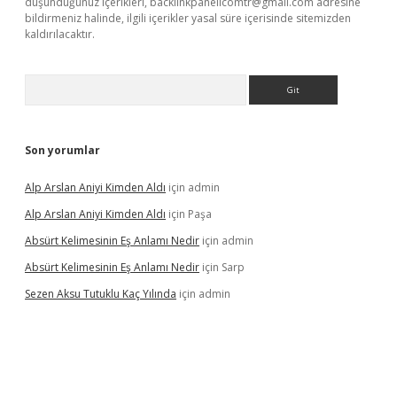
düşündüğünüz içerikleri,
backlinkpanelicomtr@gmail.com
adresine
bildirmeniz halinde, ilgili içerikler yasal süre içerisinde sitemizden
kaldırılacaktır.
Arama
Son yorumlar
Alp Arslan Aniyi Kimden Aldı
için
admin
Alp Arslan Aniyi Kimden Aldı
için
Paşa
Absürt Kelimesinin Eş Anlamı Nedir
için
admin
Absürt Kelimesinin Eş Anlamı Nedir
için
Sarp
Sezen Aksu Tutuklu Kaç Yılında
için
admin