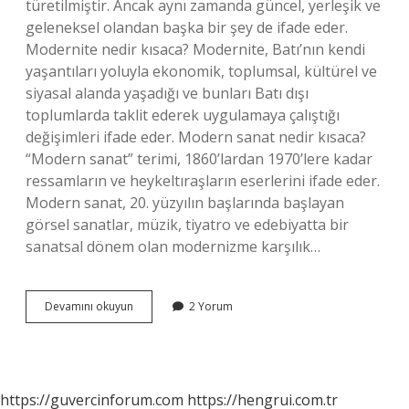
türetilmiştir. Ancak aynı zamanda güncel, yerleşik ve
geleneksel olandan başka bir şey de ifade eder.
Modernite nedir kısaca? Modernite, Batı’nın kendi
yaşantıları yoluyla ekonomik, toplumsal, kültürel ve
siyasal alanda yaşadığı ve bunları Batı dışı
toplumlarda taklit ederek uygulamaya çalıştığı
değişimleri ifade eder. Modern sanat nedir kısaca?
“Modern sanat” terimi, 1860’lardan 1970’lere kadar
ressamların ve heykeltıraşların eserlerini ifade eder.
Modern sanat, 20. yüzyılın başlarında başlayan
görsel sanatlar, müzik, tiyatro ve edebiyatta bir
sanatsal dönem olan modernizme karşılık…
Modern
Devamını okuyun
2 Yorum
Nedir
Kısaca
Açıklayınız
https://guvercinforum.com
https://hengrui.com.tr