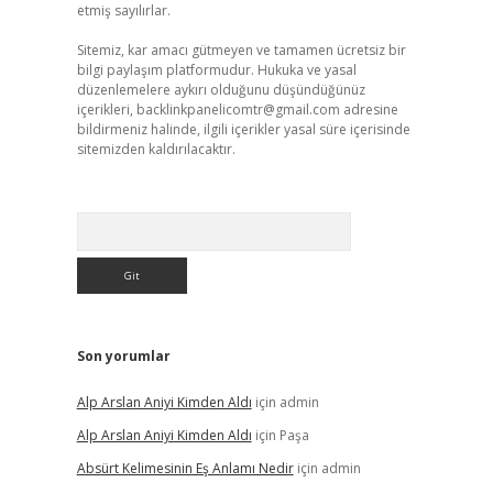
etmiş sayılırlar.
Sitemiz, kar amacı gütmeyen ve tamamen ücretsiz bir
bilgi paylaşım platformudur. Hukuka ve yasal
düzenlemelere aykırı olduğunu düşündüğünüz
içerikleri,
backlinkpanelicomtr@gmail.com
adresine
bildirmeniz halinde, ilgili içerikler yasal süre içerisinde
sitemizden kaldırılacaktır.
Arama
Son yorumlar
Alp Arslan Aniyi Kimden Aldı
için
admin
Alp Arslan Aniyi Kimden Aldı
için
Paşa
Absürt Kelimesinin Eş Anlamı Nedir
için
admin