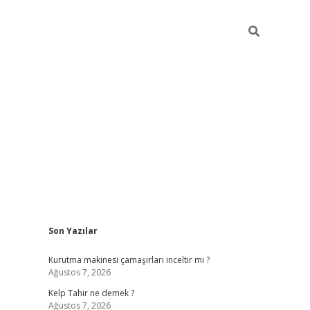
Sidebar
Son Yazılar
vdcasinogir.
Kurutma makinesi çamaşırları inceltir mi ?
Ağustos 7, 2026
Kelp Tahir ne demek ?
Ağustos 7, 2026