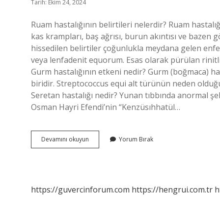
Tarih: Ekim 24, 2024
Ruam hastalığının belirtileri nelerdir? Ruam hastalığın
kas krampları, baş ağrısı, burun akıntısı ve bazen gö
hissedilen belirtiler çoğunlukla meydana gelen enfe
veya lenfadenit equorum. Esas olarak pürülan rinitli
Gurm hastalığının etkeni nedir? Gurm (boğmaca) hasta
biridir. Streptococcus equi alt türünün neden olduğ
Seretan hastalığı nedir? Yunan tıbbında anormal şe
Osman Hayri Efendi’nin “Kenzüsıhhatül…
Sakağı
Devamını okuyun
Yorum Bırak
Hastalığı
Nedir
https://guvercinforum.com
https://hengrui.com.tr
h