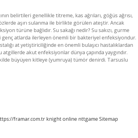
ın belirtileri genellikle titreme, kas ağrıları, göğüs ağrısı,
zlerde aşırı sulanma ile birlikte görülen ateştir. Ancak
ksiyon türüne bağlıdır. Su sakağı nedir? Su sakızı, gurme
 genç atlarda ilerleyen önemli bir bakteriyel enfeksiyondur.
lığı at yetiştiriciliğinde en önemli bulaşıcı hastalıklardan
u atgillerde akut enfeksiyonlar dünya çapında yaygındır.
kilde büyüyen kitleye (yumruya) tümör denirdi. Tarsuslu
ttps://framar.com.tr
knight online
nttgame
Sitemap