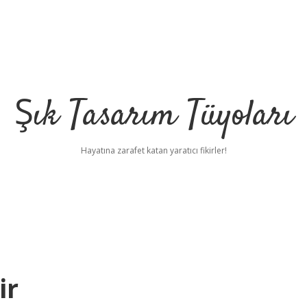
Şık Tasarım Tüyoları
Hayatına zarafet katan yaratıcı fikirler!
ir