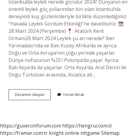
İstanbulda leylek nerede görülür 2024? Dünyanın en
önemli leylek göç yollarından biri olan İstanbul’da
deneyimli kuş gözlemcileriyle birlikte düzenlediğimiz
“Havada Leylek Gördüm Etkinliği”ne davetlisiniz.
:
28 Mart 2024 (Perşembe)
: Atatürk Kent
Ormanı26 Mart 2024 Leylek şu an nerede? İber
Yarımadası’nda ve Batı Kuzey Afrika’da ve ayrıca
Doğu ve Orta Avrupa’nın çoğu yerinde yaşarlar.
Dünya nüfusunun %25’i Polonya’da yaşar. Ayrıca
Batı Asya’da da yaşarlar. Orta Asya’da, Aral Denizi ile
Doğu Türkistan arasında, Asiatica alt…
Leylekler
Devamını okuyun
Yorum Bırak
Istanbula
Geldi
Mi
https://guvercinforum.com
https://hengrui.com.tr
https://framar.com.tr
knight online
nttgame
Sitemap