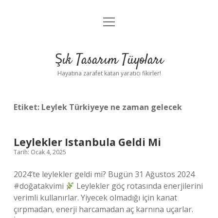
menüyü
Anasayfa
aç
Gizlilik Politikası
Şık Tasarım Tüyoları
Yasal Uyarı
Hayatına zarafet katan yaratıcı fikirler!
Hakkımızda
Etiket:
Leylek Türkiyeye ne zaman gelecek
Leylekler Istanbula Geldi Mi
Tarih: Ocak 4, 2025
2024’te leylekler geldi mi? Bugün 31 Ağustos 2024
#doğatakvimi
Leylekler göç rotasında enerjilerini
verimli kullanırlar. Yiyecek olmadığı için kanat
çırpmadan, enerji harcamadan aç karnına uçarlar.