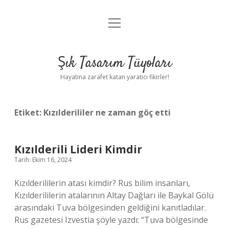
menüyü
Anasayfa
aç
Gizlilik Politikası
Şık Tasarım Tüyoları
Yasal Uyarı
Hayatına zarafet katan yaratıcı fikirler!
Hakkımızda
Etiket:
Kızılderililer ne zaman göç etti
Kızılderili Lideri Kimdir
Tarih: Ekim 16, 2024
Kızılderililerin atası kimdir? Rus bilim insanları,
Kızılderililerin atalarının Altay Dağları ile Baykal Gölü
arasındaki Tuva bölgesinden geldiğini kanıtladılar.
Rus gazetesi Izvestia şöyle yazdı: “Tuva bölgesinde