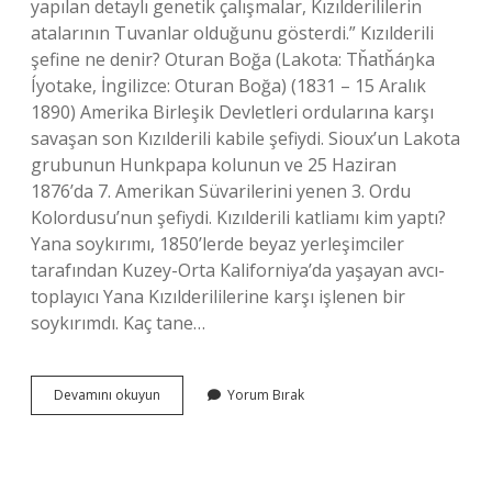
yapılan detaylı genetik çalışmalar, Kızılderililerin
atalarının Tuvanlar olduğunu gösterdi.” Kızılderili
şefine ne denir? Oturan Boğa (Lakota: Tȟatȟáŋka
Íyotake, İngilizce: Oturan Boğa) (1831 – 15 Aralık
1890) Amerika Birleşik Devletleri ordularına karşı
savaşan son Kızılderili kabile şefiydi. Sioux’un Lakota
grubunun Hunkpapa kolunun ve 25 Haziran
1876’da 7. Amerikan Süvarilerini yenen 3. Ordu
Kolordusu’nun şefiydi. Kızılderili katliamı kim yaptı?
Yana soykırımı, 1850’lerde beyaz yerleşimciler
tarafından Kuzey-Orta Kaliforniya’da yaşayan avcı-
toplayıcı Yana Kızılderililerine karşı işlenen bir
soykırımdı. Kaç tane…
Kızılderili
Devamını okuyun
Yorum Bırak
Lideri
Kimdir