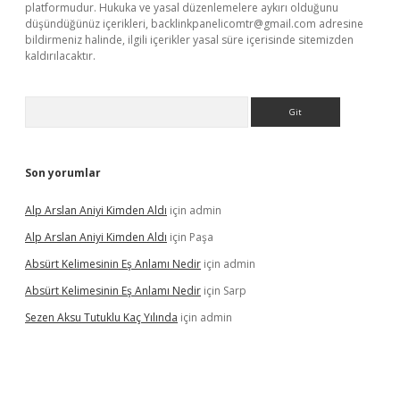
platformudur. Hukuka ve yasal düzenlemelere aykırı olduğunu
düşündüğünüz içerikleri,
backlinkpanelicomtr@gmail.com
adresine
bildirmeniz halinde, ilgili içerikler yasal süre içerisinde sitemizden
kaldırılacaktır.
Arama
Son yorumlar
Alp Arslan Aniyi Kimden Aldı
için
admin
Alp Arslan Aniyi Kimden Aldı
için
Paşa
Absürt Kelimesinin Eş Anlamı Nedir
için
admin
Absürt Kelimesinin Eş Anlamı Nedir
için
Sarp
Sezen Aksu Tutuklu Kaç Yılında
için
admin