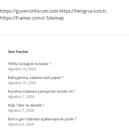
Neler
Yapabiliriz
https://guvercinforum.com
https://hengrui.com.tr
https://framar.com.tr
Sitemap
Sidebar
Son Yazılar
500’lü A4 kağıdı ne kadar ?
Ağustos 10, 2026
Babagannuş salatası nasıl yapılır ?
Ağustos 10, 2026
Kurutma makinesi çamaşırları inceltir mi ?
Ağustos 7, 2026
Kelp Tahir ne demek ?
Ağustos 7, 2026
Borcu geri öderken açıklamaya ne yazılır ?
Ağustos 6, 2026