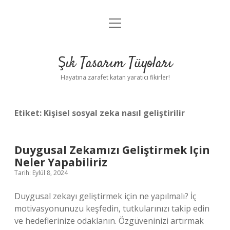
menüyü
Anasayfa
aç
Gizlilik Politikası
Şık Tasarım Tüyoları
Yasal Uyarı
Hayatına zarafet katan yaratıcı fikirler!
Hakkımızda
Etiket:
Kişisel sosyal zeka nasıl geliştirilir
Duygusal Zekamızı Geliştirmek Için
Neler Yapabiliriz
Tarih: Eylül 8, 2024
Duygusal zekayı geliştirmek için ne yapılmalı? İç
motivasyonunuzu keşfedin, tutkularınızı takip edin
ve hedeflerinize odaklanın. Özgüveninizi artırmak