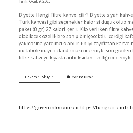
Tarih: Ocak 9, 2025
Diyette Hangi Filtre kahve İçilir? Diyette siyah kahv
Türk kahvesi gibi seçenekler kalorisi düşük olup met
paket (8 gr) 27 kalori içerir. Kilo verirken filtre kahv
olabilecek özelliklere sahip bir içecektir. İçerdiği 
yakmasına yardımcı olabilir. En iyi zayıflatan kahve
metabolizmayı hızlandırması nedeniyle son günlerde e
filtre kahveye kıyasla antioksidan özelliği nedeniy
Diyette
Devamını okuyun
Yorum Bırak
Aromalı
Filtre
Kahve
Içilir
Mi
https://guvercinforum.com
https://hengrui.com.tr
h