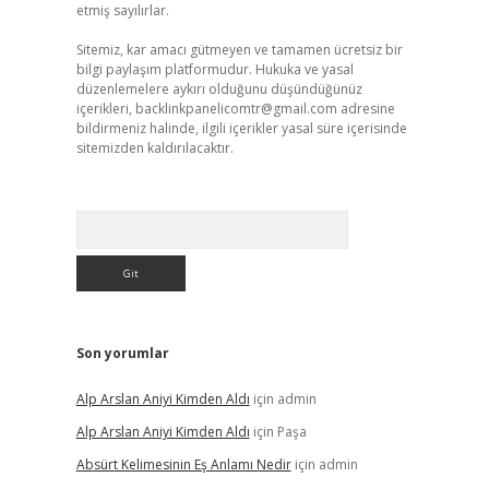
etmiş sayılırlar.
Sitemiz, kar amacı gütmeyen ve tamamen ücretsiz bir
bilgi paylaşım platformudur. Hukuka ve yasal
düzenlemelere aykırı olduğunu düşündüğünüz
içerikleri,
backlinkpanelicomtr@gmail.com
adresine
bildirmeniz halinde, ilgili içerikler yasal süre içerisinde
sitemizden kaldırılacaktır.
Arama
Son yorumlar
Alp Arslan Aniyi Kimden Aldı
için
admin
Alp Arslan Aniyi Kimden Aldı
için
Paşa
Absürt Kelimesinin Eş Anlamı Nedir
için
admin