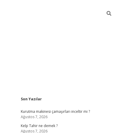
Sidebar
Son Yazılar
vdcasinogi
Kurutma makinesi çamaşırları inceltir mi ?
Ağustos 7, 2026
Kelp Tahir ne demek ?
Ağustos 7, 2026