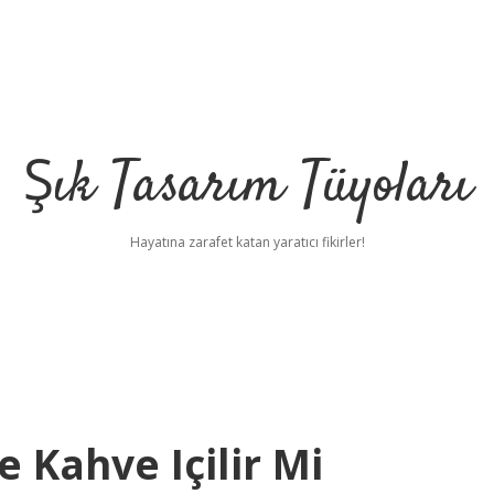
Şık Tasarım Tüyoları
Hayatına zarafet katan yaratıcı fikirler!
e Kahve Içilir Mi