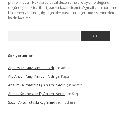
platformudur. Hukuka ve yasal düzenlemelere aykırı olduğunu
düşündüğünüz içerikleri,
backlinkpanelicomtr@gmail.com
adresine
bildirmeniz halinde, ilgili içerikler yasal süre içerisinde sitemizden
kaldırılacaktır.
Arama
Son yorumlar
Alp Arslan Aniyi Kimden Aldı
için
admin
Alp Arslan Aniyi Kimden Aldı
için
Paşa
Absürt Kelimesinin Eş Anlamı Nedir
için
admin
Absürt Kelimesinin Eş Anlamı Nedir
için
Sarp
Sezen Aksu Tutuklu Kaç Yılında
için
admin