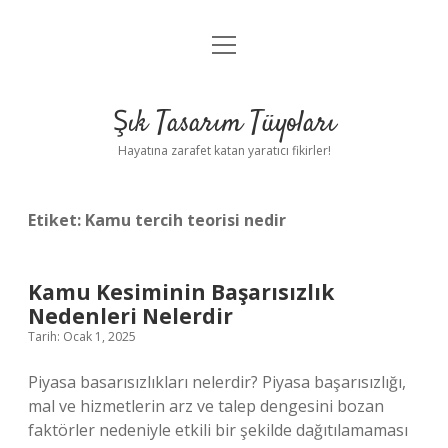
menüyü
Anasayfa
aç
Gizlilik Politikası
Şık Tasarım Tüyoları
Yasal Uyarı
Hayatına zarafet katan yaratıcı fikirler!
Hakkımızda
Etiket:
Kamu tercih teorisi nedir
Kamu Kesiminin Başarısızlık
Nedenleri Nelerdir
Tarih: Ocak 1, 2025
Piyasa basarısızlıkları nelerdir? Piyasa başarısızlığı,
mal ve hizmetlerin arz ve talep dengesini bozan
faktörler nedeniyle etkili bir şekilde dağıtılamaması