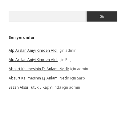
Arama
Son yorumlar
Alp Arslan Aniyi Kimden Aldı
için
admin
Alp Arslan Aniyi Kimden Aldı
için
Paşa
Absürt Kelimesinin Eş Anlamı Nedir
için
admin
Absürt Kelimesinin Eş Anlamı Nedir
için
Sarp
Sezen Aksu Tutuklu Kaç Yılında
için
admin
ogir.net