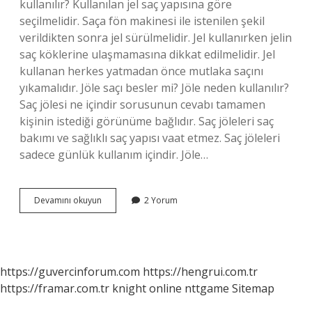
kullanılır? Kullanılan jel saç yapısına göre
seçilmelidir. Saça fön makinesi ile istenilen şekil
verildikten sonra jel sürülmelidir. Jel kullanırken jelin
saç köklerine ulaşmamasına dikkat edilmelidir. Jel
kullanan herkes yatmadan önce mutlaka saçını
yıkamalıdır. Jöle saçı besler mi? Jöle neden kullanılır?
Saç jölesi ne içindir sorusunun cevabı tamamen
kişinin istediği görünüme bağlıdır. Saç jöleleri saç
bakımı ve sağlıklı saç yapısı vaat etmez. Saç jöleleri
sadece günlük kullanım içindir. Jöle…
Jöle
Devamını okuyun
2 Yorum
Ne
Ise
Yarar
https://guvercinforum.com
https://hengrui.com.tr
https://framar.com.tr
knight online
nttgame
Sitemap