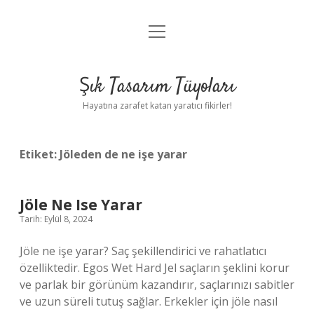
menüyü
Anasayfa
aç
Gizlilik Politikası
Şık Tasarım Tüyoları
Yasal Uyarı
Hayatına zarafet katan yaratıcı fikirler!
Hakkımızda
Etiket:
Jöleden de ne işe yarar
Jöle Ne Ise Yarar
Tarih: Eylül 8, 2024
Jöle ne işe yarar? Saç şekillendirici ve rahatlatıcı
özelliktedir. Egos Wet Hard Jel saçların şeklini korur
ve parlak bir görünüm kazandırır, saçlarınızı sabitler
ve uzun süreli tutuş sağlar. Erkekler için jöle nasıl